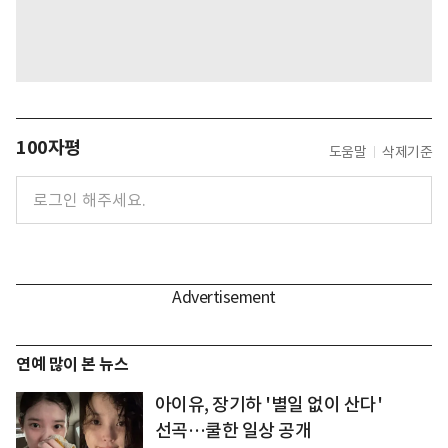
100자평
도움말
삭제기준
연예 많이 본 뉴스
아이유, 장기하 '별일 없이 산다'
선곡…쿨한 일상 공개