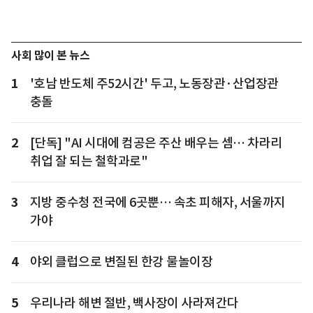
사회 많이 본 뉴스
1
'호남 반도체 주52시간' 두고, 노동장관·산업장관
충돌
2
[단독] "AI 시대에 컴공은 주산 배우는 셈… 차라리
취업 잘 되는 철학과로"
3
지방 중수청 전국에 6곳뿐… 속초 피해자, 서울까지
가야
4
야외 클럽으로 변질된 한강 물놀이장
5
우리나라 해변 절반, 백사장이 사라져간다