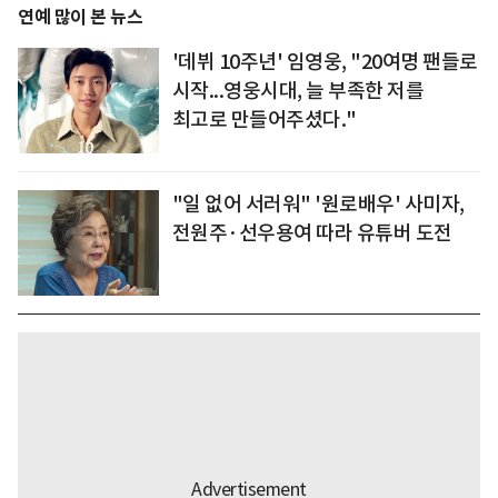
연예 많이 본 뉴스
'데뷔 10주년' 임영웅, "20여명 팬들로
시작...영웅시대, 늘 부족한 저를
최고로 만들어주셨다."
"일 없어 서러워" '원로배우' 사미자,
전원주·선우용여 따라 유튜버 도전