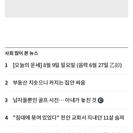
사회 많이 본 뉴스
1
[오늘의 운세] 8월 9일 일요일 (음력 6월 27일 乙卯)
2
부동산 치솟으니 커지는 집안 싸움
3
남자들뿐인 골프 사진… 아내가 놓친 것
4
"침대에 묶여 있었다" 천안 교회서 지내던 11살 숨져