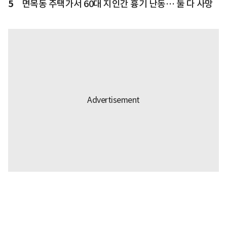
5
면목동 주택가서 60대 지인간 흉기 난동… 둘 다 사망