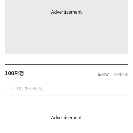
100자평
도움말
삭제기준