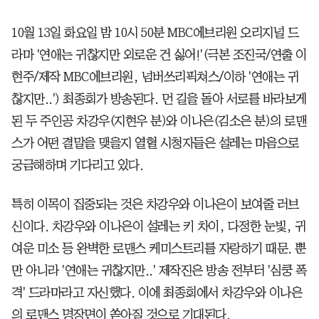
10월 13일 화요일 밤 10시 50분 MBC에브리원 오리지널 드
라마 '연애는 귀찮지만 외로운 건 싫어!'(극본 조진국/연출 이
현주/제작 MBC에브리원, 넘버쓰리픽쳐스/이하 '연애는 귀
찮지만..') 최종회가 방송된다. 먼 길을 돌아 서로를 바라보게
된 두 주인공 차강우(지현우 분)와 이나은(김소은 분)의 로맨
스가 어떤 결말을 맺을지 열혈 시청자들은 설레는 마음으로
궁금해하며 기다리고 있다.
특히 이목이 집중되는 것은 차강우와 이나은이 보여줄 러브
신이다. 차강우와 이나은이 설레는 키 차이, 다정한 눈빛, 귀
여운 미소 등 완벽한 로맨스 케미스트리를 자랑하기 때문. 뿐
만 아니라 '연애는 귀찮지만..' 제작진은 방송 전부터 '심쿵 폭
격' 드라마라고 자신했다. 이에 최종회에서 차강우와 이나은
의 로맨스 명장면이 쏟아질 것으로 기대된다.