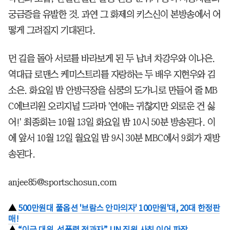
궁금증을 유발한 것. 과연 그 화제의 키스신이 본방송에서 어
떻게 그려질지 기대된다.
먼 길을 돌아 서로를 바라보게 된 두 남녀 차강우와 이나은.
역대급 로맨스 케미스트리를 자랑하는 두 배우 지현우와 김
소은. 화요일 밤 안방극장을 심쿵의 도가니로 만들어 줄 MB
C에브리원 오리지널 드라마 '연애는 귀찮지만 외로운 건 싫
어!' 최종회는 10월 13일 화요일 밤 10시 50분 방송된다. 이
에 앞서 10월 12일 월요일 밤 9시 30분 MBC에서 9회가 재방
송된다.
anjee85@sportschosun.com
▲
500만원대 풀옵션 '브람스 안마의자' 100만원'대, 20대 한정판
매!
▲
“이근 대위, 성폭력 전과자” UN 직원 사칭 이어 파장