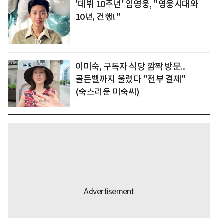
'데뷔 10주년' 임영웅, "영웅시대와
10년, 건행!"
이미숙, 구독자 식당 깜짝 방문..
골든벨까지 울렸다 "전부 결제"
(숙스러운 미숙씨)