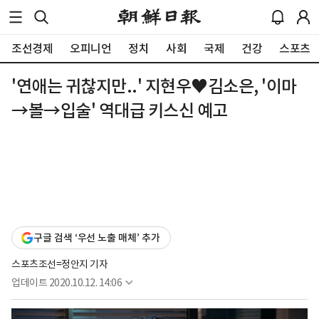
조선경제
오피니언
정치
사회
국제
건강
스포츠
'연애는 귀찮지만..' 지현우♥김소은, '이마
→볼→입술' 역대급 키스신 예고
구글 검색 ‘우선 노출 매체’ 추가
스포츠조선=정안지 기자
업데이트
2020.10.12. 14:06