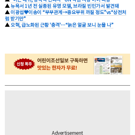
▲
뉴욕서 1년 전 실종된 유명 모델, 브라질 빈민가서 발견돼
▲
이광섭♥이송이 “부부관계→중요부위 까질 정도”vs“상전처
럼 받기만”
▲
오혁, 급노화된 근황 '충격'…“늙은 얼굴 보니 눈물 나”