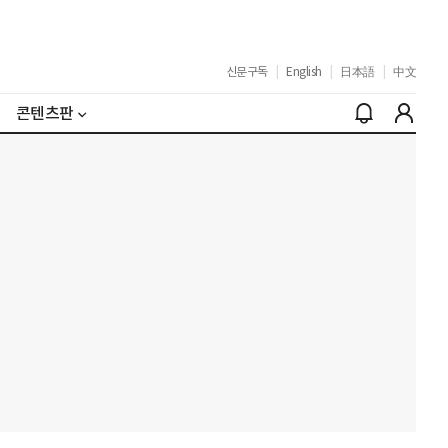
신문구독
|
English
|
日本語
|
中文
콘텐츠판