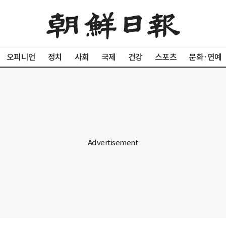
오피니언
정치
사회
국제
건강
스포츠
문화·연예