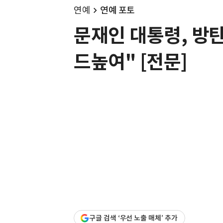
연예
연예 포토
문재인 대통령, 방탄
드높여" [전문]
구글 검색 ‘우선 노출 매체’ 추가