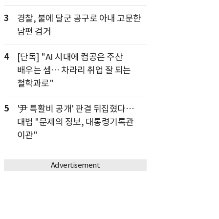
3
경찰, 불에 달군 공구로 아내 고문한
남편 검거
4
[단독] "AI 시대에 컴공은 주산
배우는 셈… 차라리 취업 잘 되는
철학과로"
5
'尹 특활비 공개' 판결 뒤집혔다…
대법 "문제의 정보, 대통령기록관
이관"