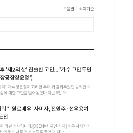
도움말
삭제기준
후 '제2의 삶' 진솔한 고민..."가수 그만두면
('장공장장윤정')
 기자] 가수 장윤정이 화려한 무대 뒤 감춰두었던 솔직한 속
삶에 대한 고민을 털어놓았다.지난 6일 오...
러워" '원로배우' 사미자, 전원주·선우용여
 도전
성된 리뷰 기사입니다.[OSEN=최지연 기자] 배우 사미자가
반가운 인사를 건네 눈길을 끌었다. 지난...