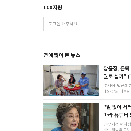
100자평
연예 많이 본 뉴스
장윤정, 은퇴 
뭘로 살까" 
[OSEN=박근희
내와 은퇴 이후의 
"일 없어 서
따라 유튜버
영상 시청 후 작
개인 채널을 통해 