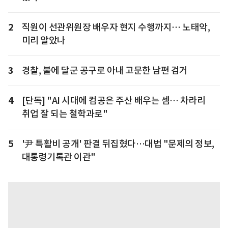
2
직원이 선관위원장 배우자 현지 수행까지… 노태악,
미리 알았나
3
경찰, 불에 달군 공구로 아내 고문한 남편 검거
4
[단독] "AI 시대에 컴공은 주산 배우는 셈… 차라리
취업 잘 되는 철학과로"
5
'尹 특활비 공개' 판결 뒤집혔다…대법 "문제의 정보,
대통령기록관 이관"