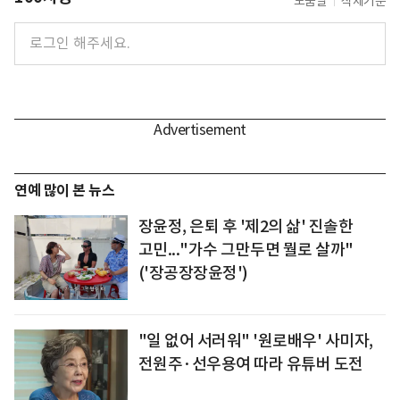
도움말
삭제기준
연예 많이 본 뉴스
장윤정, 은퇴 후 '제2의 삶' 진솔한
고민..."가수 그만두면 뭘로 살까"
('장공장장윤정')
"일 없어 서러워" '원로배우' 사미자,
전원주·선우용여 따라 유튜버 도전