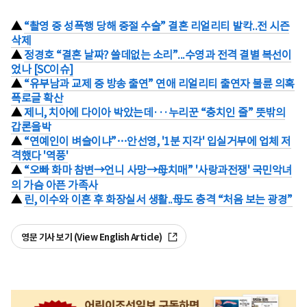
▲
“촬영 중 성폭행 당해 중절 수술” 결혼 리얼리티 발칵..전 시즌
삭제
▲
정경호 “결혼 날짜? 쓸데없는 소리”...수영과 전격 결별 복선이
었나 [SC이슈]
▲
“유부남과 교제 중 방송 출연” 연애 리얼리티 출연자 불륜 의혹
폭로글 확산
▲
제니, 치아에 다이아 박았는데···누리꾼 “충치인 줄” 뜻밖의
갑론을박
▲
“연예인이 벼슬이냐”…안선영, '1분 지각' 입실거부에 업체 저
격했다 '역풍'
▲
“오빠 화마 참변→언니 사망→母치매” '사랑과전쟁' 국민악녀
의 가슴 아픈 가족사
▲
린, 이수와 이혼 후 화장실서 생활..母도 충격 “처음 보는 광경”
영문 기사 보기 (View English Article)