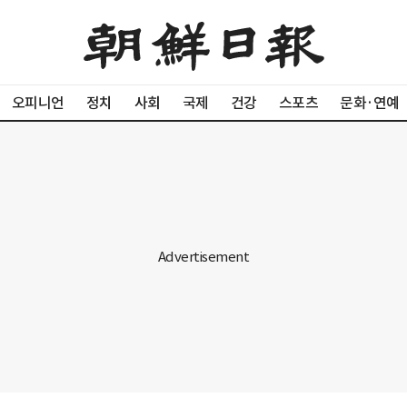
오피니언
정치
사회
국제
건강
스포츠
문화·연예