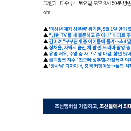
그린다. 매주 금, 토요일 오후 9시 50분 방송된
om
▲
'미성년 제자 성폭행' 왕기춘, 5월 1일 만기
▲
“남편 TV 볼 때 불륜하고 온 아내” 아파트 
▲
김미려 “부부관계 중 아이들에 들켜…초4 딸
▲
정채율, 자택서 숨진 채 발견..드라마 촬영 중 
▲
유명 배우, 수영 중 사고로 생 마감..향년 57
▲
블랙핑크 지수 “친오빠 성추행-가정폭력 의혹
▲
‘왕사남’ 디자이너, 충격 커밍아웃→돌연 삭제.