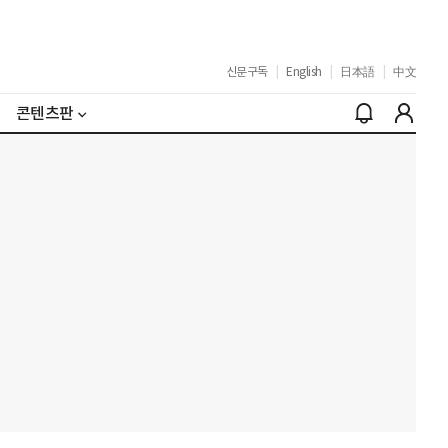
신문구독
|
English
|
日本語
|
中文
콘텐츠판