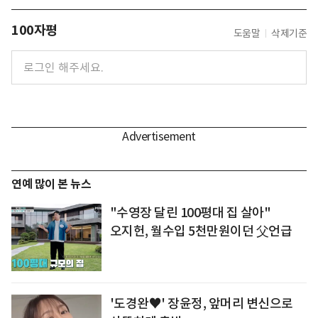
100자평
도움말
삭제기준
연예 많이 본 뉴스
"수영장 달린 100평대 집 살아"
오지헌, 월수입 5천만원이던 父언급
'도경완♥' 장윤정, 앞머리 변신으로