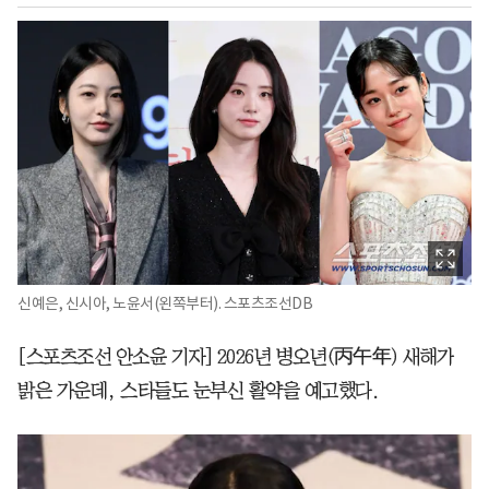
신예은, 신시아, 노윤서(왼쪽부터). 스포츠조선DB
[스포츠조선 안소윤 기자] 2026년 병오년(丙午年) 새해가
밝은 가운데, 스타들도 눈부신 활약을 예고했다.