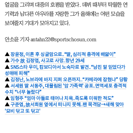
얼굴을 그리며 대중의 호평을 받았다. 데뷔 때부터 탁월한 연
기력과 남다른 아우라를 자랑한 그가 올해에는 어떤 모습을
보여줄지 기대가 모아지고 있다.
안소윤 기자 antahn22@sportschosun.com
▲
장윤정, 이혼 후 싱글맘으로..“딸, 심리적 충격에 배앓이”
▲
가수 故 김정엽, 사고로 사망..향년 29세
▲
SNS스타 우미, 캄보디아서 노숙자로 발견..“남친 말 믿었다가
성매매 피해”
▲
김정난, 노브라에 바지 지퍼 오픈까지..“카메라에 잡혔냐” 당황
▲
서세원 딸 서동주, 대물림된 '암 가족력' 공포..면역세포 충격적
수치 “너무 놀랐다”
▲
임형주 “엄마 아들로 태어나 치욕..죽도록 미워한 적도”
▲
구준엽, 故서희원 옆에서 떠나지 못해..팬 목격담→새해 맞아
'묘비 닦고 또 닦고'