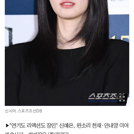
신시아. 스포츠조선DB
▶"연기도 리액션도 장인" 신예은, 판소리 천재·안내양 이어