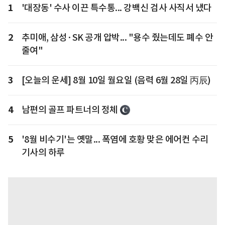
1
'대장동' 수사 이끈 특수통... 강백신 검사 사직서 냈다
2
추미애, 삼성·SK 공개 압박... "용수 줬는데도 폐수 안
줄여"
3
[오늘의 운세] 8월 10일 월요일 (음력 6월 28일 丙辰)
4
남편의 골프 파트너의 정체
5
'8월 비수기'는 옛말... 폭염에 호황 맞은 에어컨 수리
기사의 하루