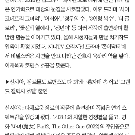
은 연기력으로 대중의 눈길을 사로잡았다. 이후 드라마 '사이
코메트리 그녀석', '어서와', '경우의 수', '3인칭 복수', '더 글
로리', '꽃선비 열애사', '정년이' 등 여러 작품에 출연하며 활
발한 활동을 이어가고 있다. 올해 시청자들과 만날 차기작도
일찍이 확정 지었다. 지니TV 오리지널 드라마 '존버닥터'에
서 비밀스러운 사연을 안고 나타난 간호사 육하리 역을 맡아,
이재욱과 로맨스 호흡을 맞춘다.
▶신시아, 장르물도 로맨스도 다 되네…홍자매 손 잡고 '그랜
드 갤럭시 호텔' 출연
신시아는 다채로운 장르의 작품에 출연하며 폭넓은 연기 스
펙트럼을 입증해 왔다. 1408:1의 치열한 경쟁률을 뚫고, 영
화 '마녀(魔女) Part2. The Other One'(2022)의 주인공으로