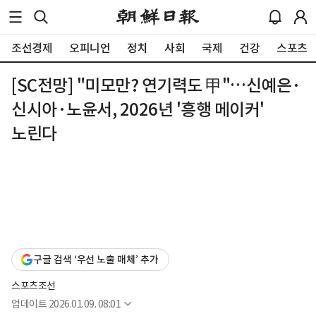
조선경제
오피니언
정치
사회
국제
건강
스포츠
[SC전망] "미모만? 연기력도 甲"…신예은·
신시아·노윤서, 2026년 '흥행 메이커'
노린다
구글 검색 ‘우선 노출 매체’ 추가
스포츠조선
업데이트
2026.01.09. 08:01