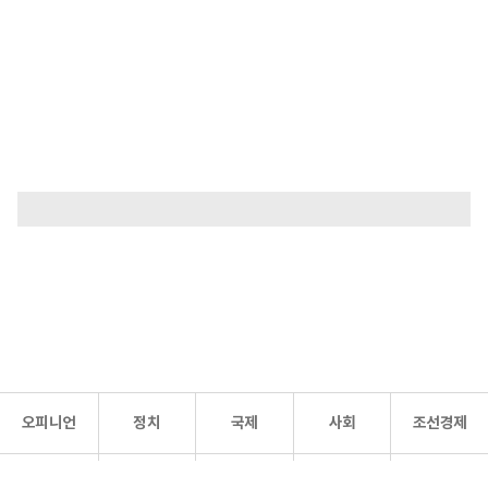
오피니언
정치
국제
사회
조선경제
문화·
조선
스포츠
건강
조선몰