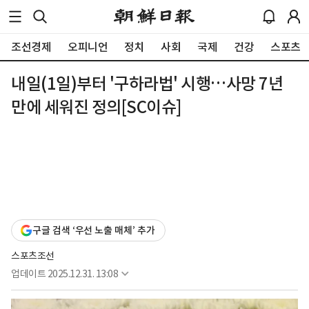
조선경제
오피니언
정치
사회
국제
건강
스포츠
내일(1일)부터 '구하라법' 시행…사망 7년
만에 세워진 정의[SC이슈]
구글 검색 ‘우선 노출 매체’ 추가
스포츠조선
업데이트
2025.12.31. 13:08