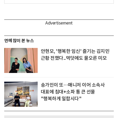
연예 많이 본 뉴스
안현모, '행복한 임신' 즐기는 김지민
근황 전했다..먹덧에도 물오른 미모
송가인이 또…매니저 이어 소속사
대표에 침대+소파 통 큰 선물
"행복하게 일합시다"