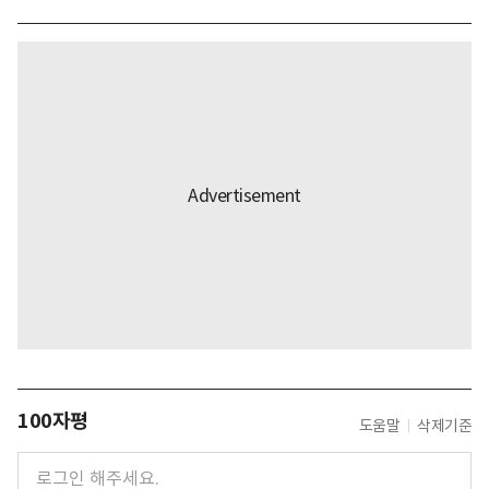
100자평
도움말
삭제기준