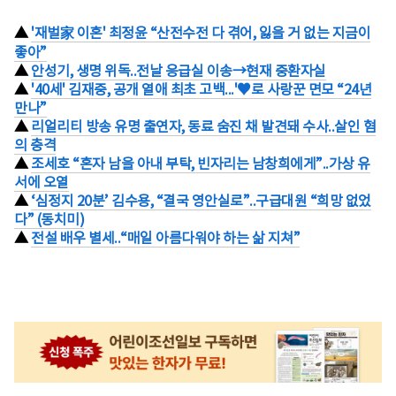
▲
'재벌家 이혼' 최정윤 “산전수전 다 겪어, 잃을 거 없는 지금이
좋아”
▲
안성기, 생명 위독..전날 응급실 이송→현재 중환자실
▲
'40세' 김재중, 공개 열애 최초 고백...'♥로 사랑꾼 면모 “24년
만나”
▲
리얼리티 방송 유명 출연자, 동료 숨진 채 발견돼 수사..살인 혐
의 충격
▲
조세호 “혼자 남을 아내 부탁, 빈자리는 남창희에게”..가상 유
서에 오열
▲
‘심정지 20분’ 김수용, “결국 영안실로”..구급대원 “희망 없었
다” (동치미)
▲
전설 배우 별세..“매일 아름다워야 하는 삶 지쳐”