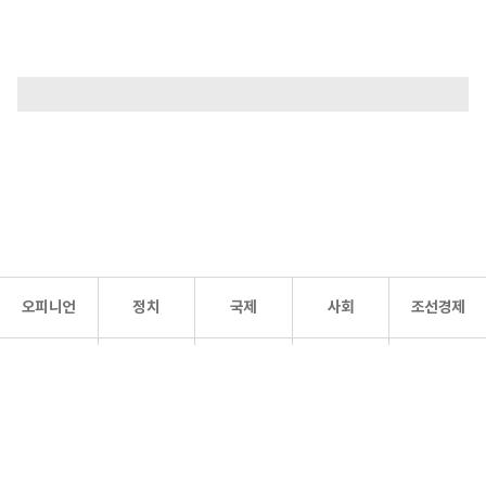
오피니언
정치
국제
사회
조선경제
문화·
조선
스포츠
건강
조선몰
연예
리더스
조선일보 공식 SNS