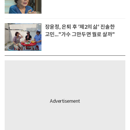
장윤정, 은퇴 후 '제2의 삶' 진솔한
고민..."가수 그만두면 뭘로 살까"