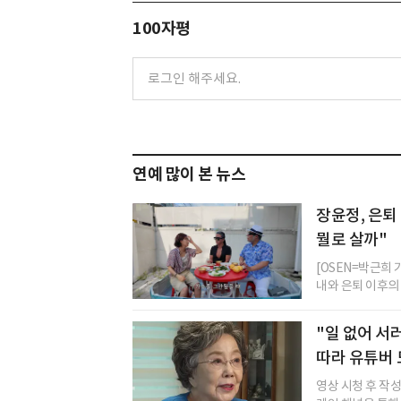
100자평
연예 많이 본 뉴스
장윤정, 은퇴 
뭘로 살까"
[OSEN=박근희
내와 은퇴 이후의 
"일 없어 서
따라 유튜버
영상 시청 후 작