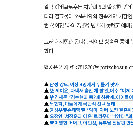
결국 에버글로우는 지난해 6월 발표한 '좀비
따라 걸그룹이 소속사와의 전속계약 기간인 
럼 굳어진 '마의 7년'을 넘기지 못하고 에
그러나 시현과 온다는 라이브 방송을 통해 
했다.
백지은 기자 silk781220@sportschosun.
▲
남성 강도, 여성 4명에게 두들겨 맞아
▲
故 제이윤, 자택서 숨진 채 발견..이수 “이제
▲
故김새론 “김수현과 중2때 성관계..아이돌이
▲
노현희, 아들에게 극단적 선택 당해
▲
권상우♥손태영 딸 “엄마·아빠 보면 결혼하기
▲
오정연 '서장훈과 이혼' 트라우마 남았다 “과
▲
♥이병헌 어쩌고..이민정, 유부남 전남편 만났