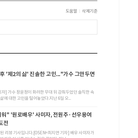
도움말
삭제기준
후 '제2의 삶' 진솔한 고민..."가수 그만두면
 기자] 가수 장윤정이 화려한 무대 뒤 감춰두었던 솔직한 속
삶에 대한 고민을 털어놓았다.지난 6일 오...
러워" '원로배우' 사미자, 전원주·선우용여
 도전
성된 리뷰 기사입니다.[OSEN=최지연 기자] 배우 사미자가