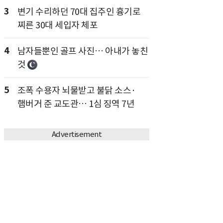
3
변기 수리하던 70대 집주인 흉기로
찌른 30대 세입자 체포
4
남자들뿐인 골프 사진… 아내가 놓친
것
5
조폭 수용자 뇌물받고 불닭 소스·
햄버거 준 교도관… 1심 징역 7년