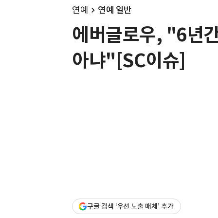
연예
연예 일반
에버글로우, "6년
아냐"[SC이슈]
구글 검색 ‘우선 노출 매체’ 추가