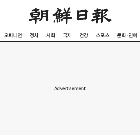
오피니언
정치
사회
국제
건강
스포츠
문화·연예