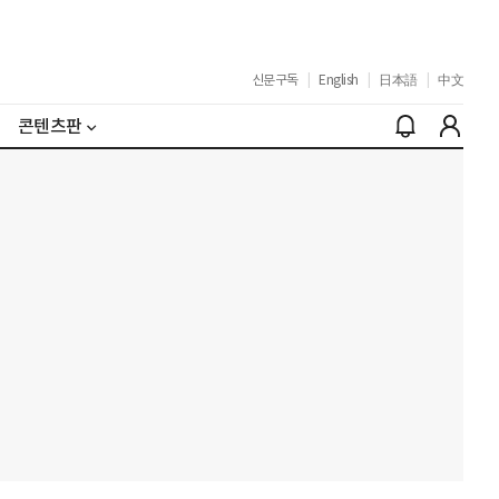
신문구독
|
English
|
日本語
|
中文
콘텐츠판