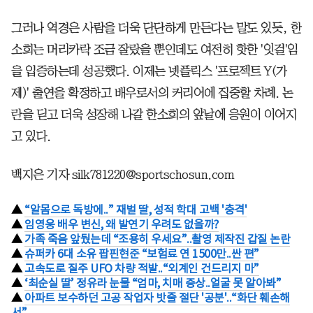
그러나 역경은 사람을 더욱 단단하게 만든다는 말도 있듯, 한
소희는 머리카락 조금 잘랐을 뿐인데도 여전히 핫한 '잇걸'임
을 입증하는데 성공했다. 이제는 넷플릭스 '프로젝트 Y(가
제)' 출연을 확정하고 배우로서의 커리어에 집중할 차례. 논
란을 딛고 더욱 성장해 나갈 한소희의 앞날에 응원이 이어지
고 있다.
백지은 기자 silk781220@sportschosun.com
▲
“알몸으로 독방에..” 재벌 딸, 성적 학대 고백 '충격'
▲
임영웅 배우 변신, 왜 발연기 우려도 없을까?
▲
가족 죽음 앞뒀는데 “조용히 우세요”..촬영 제작진 갑질 논란
▲
슈퍼카 6대 소유 팝핀현준 “보험료 연 1500만..싼 편”
▲
고속도로 질주 UFO 차량 적발..“외계인 건드리지 마”
▲
‘최순실 딸’ 정유라 눈물 “엄마, 치매 증상..얼굴 못 알아봐”
▲
아파트 보수하던 고공 작업자 밧줄 절단 '공분'..“화단 훼손해
서”