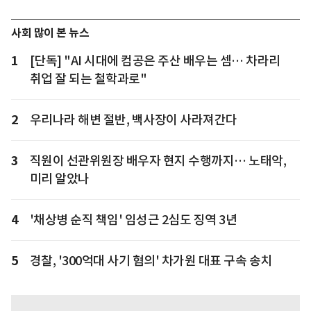
사회 많이 본 뉴스
1
[단독] "AI 시대에 컴공은 주산 배우는 셈… 차라리
취업 잘 되는 철학과로"
2
우리나라 해변 절반, 백사장이 사라져간다
3
직원이 선관위원장 배우자 현지 수행까지… 노태악,
미리 알았나
4
'채상병 순직 책임' 임성근 2심도 징역 3년
5
경찰, '300억대 사기 혐의' 차가원 대표 구속 송치