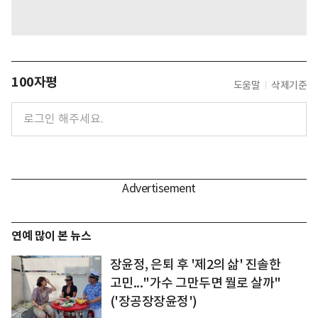
100자평
도움말
삭제기준
연예 많이 본 뉴스
장윤정, 은퇴 후 '제2의 삶' 진솔한
고민..."가수 그만두면 뭘로 살까"
('장공장장윤정')