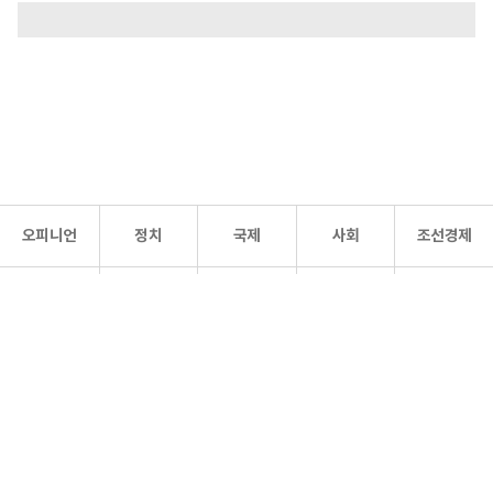
오피니언
정치
국제
사회
조선경제
문화·
조선
스포츠
건강
조선몰
연예
리더스
조선일보 공식 SNS
개인정보처리방침
사이트맵