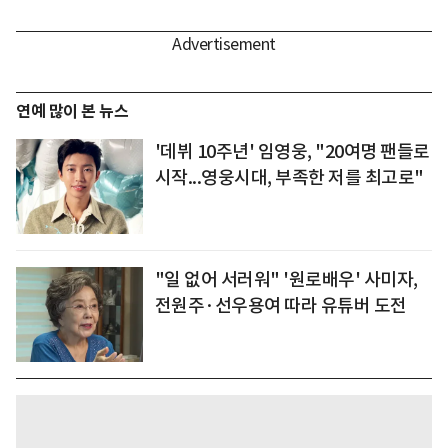
연예 많이 본 뉴스
'데뷔 10주년' 임영웅, "20여명 팬들로
시작...영웅시대, 부족한 저를 최고로"
"일 없어 서러워" '원로배우' 사미자,
전원주·선우용여 따라 유튜버 도전