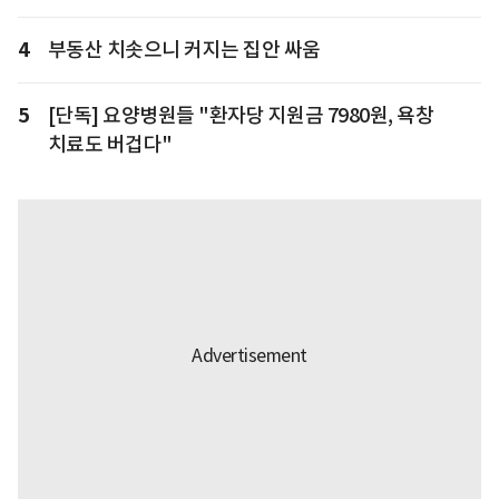
4
부동산 치솟으니 커지는 집안 싸움
5
[단독] 요양병원들 "환자당 지원금 7980원, 욕창
치료도 버겁다"