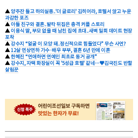
▲
양주잔 들고 하의실종..'더 글로리' 김히어라, 호텔서 앉고 누운
과감한 포즈
▲
아들 친구와 결혼..발칵 뒤집은 충격 커플 스토리
▲
이용식 딸, 부모 없을 때 남친 집에 초대..새벽 밀회 데이트 현장
포착
▲
강수지 “얼굴 이 모양 돼..정신적으로 힘들었다” 무슨 사연?
▲
12살 연상연하 가수·배우 부부, 결혼 6년 만에 이혼
▲
한혜진 “연애하면 연예인 최초로 동거 공개”
▲
강수지, 자택 화장실이 꼭 '5성급 호텔' 같네…♥김국진도 반할
살림꾼