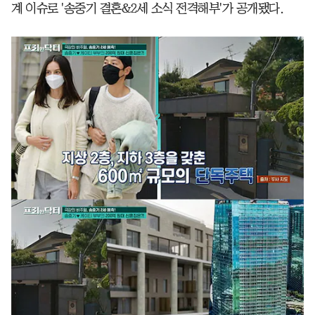
계 이슈로 '송중기 결혼&2세 소식 전격해부'가 공개됐다.