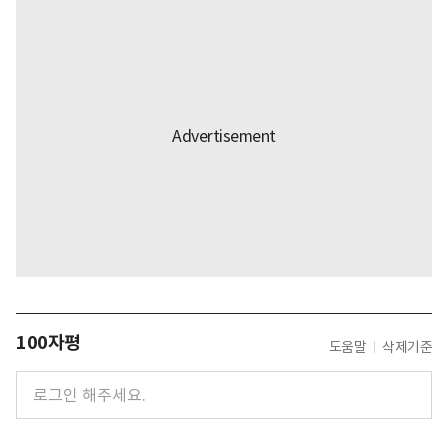
100자평
도움말
삭제기준