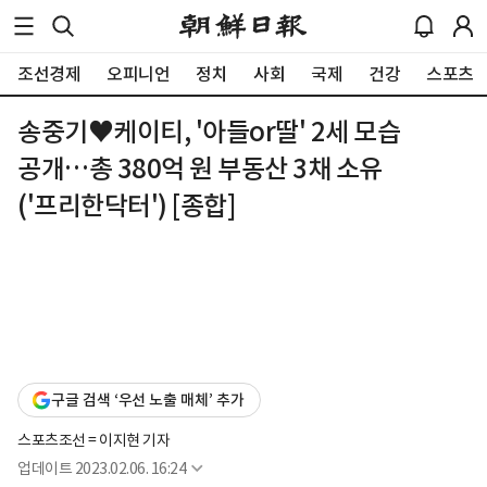
조선경제
오피니언
정치
사회
국제
건강
스포츠
송중기♥케이티, '아들or딸' 2세 모습
공개…총 380억 원 부동산 3채 소유
('프리한닥터') [종합]
구글 검색 ‘우선 노출 매체’ 추가
스포츠조선 = 이지현 기자
업데이트
2023.02.06. 16:24