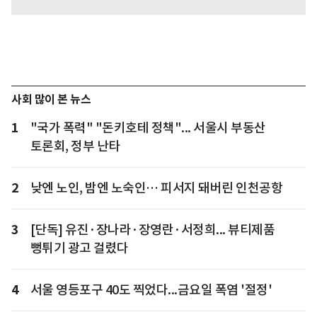
사회 많이 본 뉴스
1
"국가 폭력" "돈키호테 정책"... 서울시 부동산
토론회, 정부 난타
2
낮엔 노인, 밤엔 노숙인… 피서지 돼버린 인천공항
3
[단독] 유진·장나라·장영란·서정희... 뷰티제품
뻥튀기 광고 걸렸다
4
서울 영등포구 40도 찍었다...금요일 폭염 '절정'