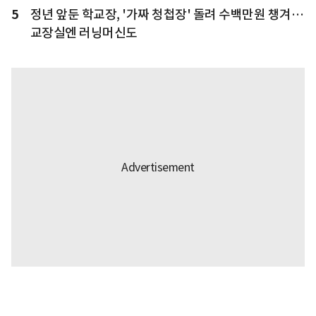
5
정년 앞둔 학교장, '가짜 청첩장' 돌려 수백만원 챙겨…
교장실엔 러닝머신도