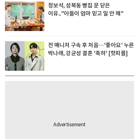
정보석, 성북동 빵집 문 닫은
이유.."아들이 엄마 믿고 일 안 해"
전 매니저 구속 후 처음…'좋아요' 누른
박나래, 강균성 결혼 '축하' [핫피플]