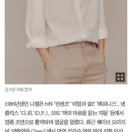
김고은 SNS 캡처
1986년생인 나철은 tvN '빈센조' '비밀의 숲2' '해피니스', 넷
플릭스 '디.피.'(D.P.), SBS '악의 마음을 읽는 자들' 등에서
명품 조연으로 활약하며 얼굴을 알렸다. 최근 웨이브 오리지
널 '약한영웅 Class1'에서 악역 김길수 역을 맡아 진한 인상