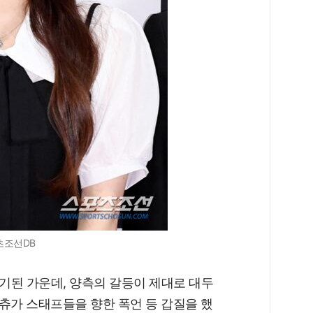
츠조선DB
기된 가운데, 양측의 갈등이 제대로 대두
 츄가 스태프들을 향한 폭언 등 갑질을 했