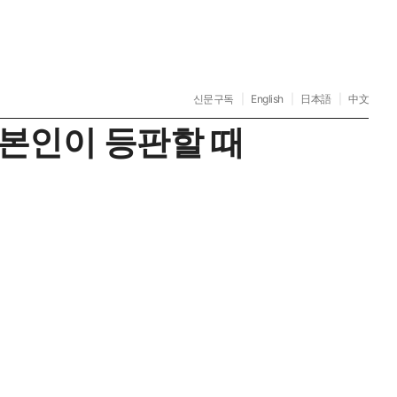
신문구독
|
English
|
日本語
|
中文
 본인이 등판할 때