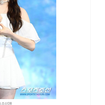
츠조선DB