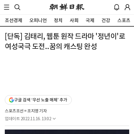
조선경제
오피니언
정치
사회
국제
건강
스포츠
[단독] 김태리, 웹툰 원작 드라마 '정년이'로
여성국극 도전..꿈의 캐스팅 완성
구글 검색 ‘우선 노출 매체’ 추가
스포츠조선 = 조지영 기자
업데이트
2022.11.16. 13:02