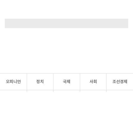
오피니언
정치
국제
사회
조선경제
문화·
조선
스포츠
건강
조선몰
연예
리더스
조선일보 공식 SNS