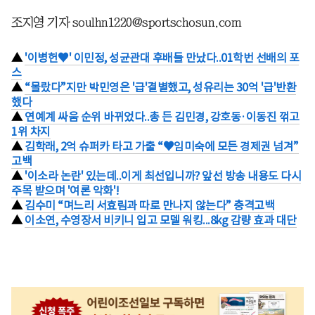
조지영 기자 soulhn1220@sportschosun.com
▲
'이병헌♥' 이민정, 성균관대 후배들 만났다..01학번 선배의 포
스
▲
“몰랐다”지만 박민영은 '급'결별했고, 성유리는 30억 '급'반환
했다
▲
연예계 싸움 순위 바뀌었다..총 든 김민경, 강호동·이동진 꺾고
1위 차지
▲
김학래, 2억 슈퍼카 타고 가출 “♥임미숙에 모든 경제권 넘겨”
고백
▲
'이소라 논란' 있는데..이게 최선입니까? 앞선 방송 내용도 다시
주목 받으며 '여론 악화'!
▲
김수미 “며느리 서효림과 따로 만나지 않는다” 충격고백
▲
이소연, 수영장서 비키니 입고 모델 워킹...8kg 감량 효과 대단