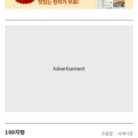
100자평
도움말
삭제기준