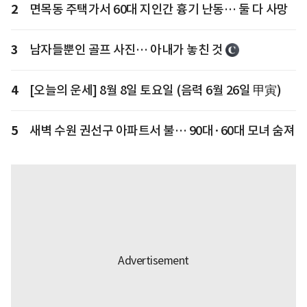
2
면목동 주택가서 60대 지인간 흉기 난동… 둘 다 사망
3
남자들뿐인 골프 사진… 아내가 놓친 것
4
[오늘의 운세] 8월 8일 토요일 (음력 6월 26일 甲寅)
5
새벽 수원 권선구 아파트서 불… 90대·60대 모녀 숨져