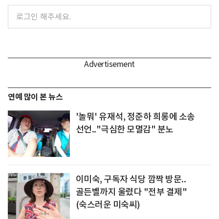
연예 많이 본 뉴스
'놀뭐' 유재석, 정준하 희롱에 소송
선언.."극심한 모멸감" 분노
이미숙, 구독자 식당 깜짝 방문..
골든벨까지 울렸다 "전부 결제"
(숙스러운 미숙씨)