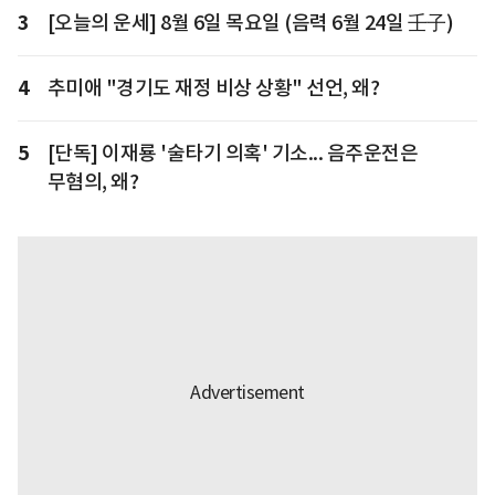
3
[오늘의 운세] 8월 6일 목요일 (음력 6월 24일 壬子)
4
추미애 "경기도 재정 비상 상황" 선언, 왜?
5
[단독] 이재룡 '술타기 의혹' 기소... 음주운전은
무혐의, 왜?