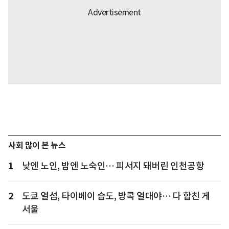
사회 많이 본 뉴스
1
낮엔 노인, 밤엔 노숙인… 피서지 돼버린 인천공항
2
도쿄 열섬, 타이베이 습도, 방콕 열대야… 다 합친 게
서울