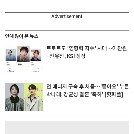
연예 많이 본 뉴스
트로트도 '영향력 지수' 시대…이찬원
·전유진, KSI 정상
전 매니저 구속 후 처음…'좋아요' 누른
박나래, 강균성 결혼 '축하' [핫피플]