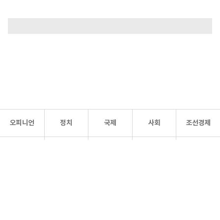
오피니언
정치
국제
사회
조선경제
문화·
조선
스포츠
건강
조선몰
연예
리더스
조선일보 공식 SNS