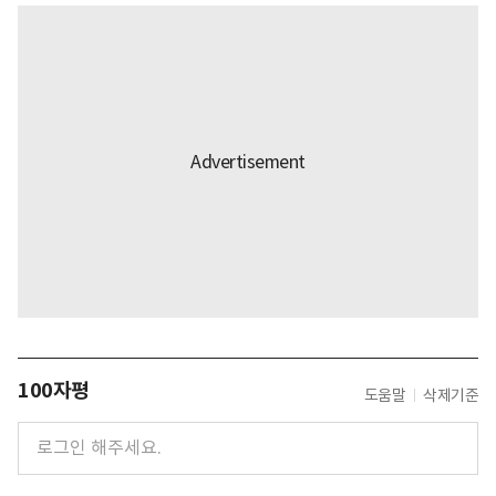
100자평
도움말
삭제기준