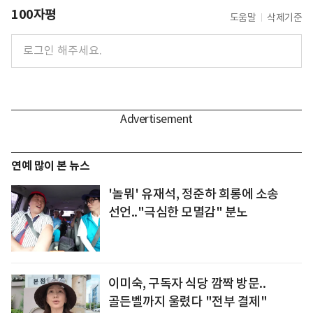
100자평
도움말
삭제기준
연예 많이 본 뉴스
'놀뭐' 유재석, 정준하 희롱에 소송
선언.."극심한 모멸감" 분노
이미숙, 구독자 식당 깜짝 방문..
골든벨까지 울렸다 "전부 결제"