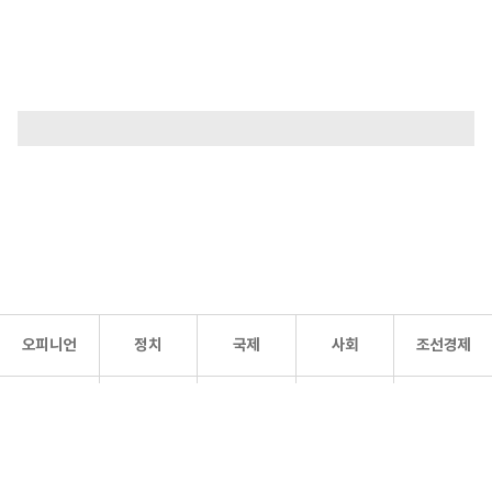
오피니언
정치
국제
사회
조선경제
문화·
조선
스포츠
건강
조선몰
연예
리더스
조선일보 공식 SNS