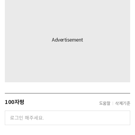
100자평
도움말
삭제기준