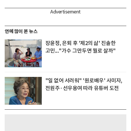
연예 많이 본 뉴스
장윤정, 은퇴 후 '제2의 삶' 진솔한
고민..."가수 그만두면 뭘로 살까"
"일 없어 서러워" '원로배우' 사미자,
전원주·선우용여 따라 유튜버 도전