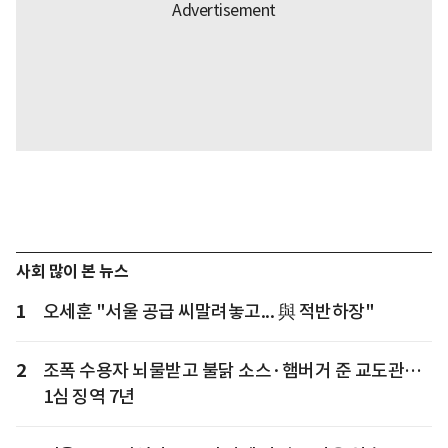
사회 많이 본 뉴스
1
오세훈 "서울 공급 씨말려놓고... 與 적반하장"
2
조폭 수용자 뇌물받고 불닭 소스·햄버거 준 교도관…
1심 징역 7년