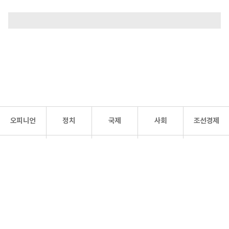
오피니언
정치
국제
사회
조선경제
문화·
조선
스포츠
건강
조선몰
연예
리더스
조선일보 공식 SNS