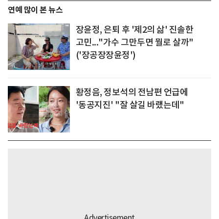
연예 많이 본 뉴스
장윤정, 은퇴 후 '제2의 삶' 진솔한
고민..."가수 그만두면 뭘로 살까"
('장공장장윤정')
황정음, 정보석의 전남편 언급에
'동공지진' "잘 살길 바랬는데"