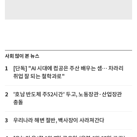
사회 많이 본 뉴스
1
[단독] "AI 시대에 컴공은 주산 배우는 셈… 차라리
취업 잘 되는 철학과로"
2
'호남 반도체 주52시간' 두고, 노동장관·산업장관
충돌
3
우리나라 해변 절반, 백사장이 사라져간다