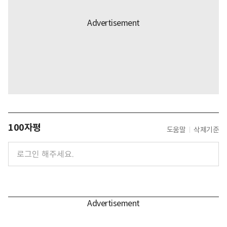
100자평
도움말
삭제기준