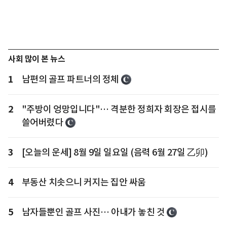
사회 많이 본 뉴스
1
남편의 골프 파트너의 정체
2
"주방이 엉망입니다"… 격분한 정희자 회장은 접시를
쓸어버렸다
3
[오늘의 운세] 8월 9일 일요일 (음력 6월 27일 乙卯)
4
부동산 치솟으니 커지는 집안 싸움
5
남자들뿐인 골프 사진… 아내가 놓친 것