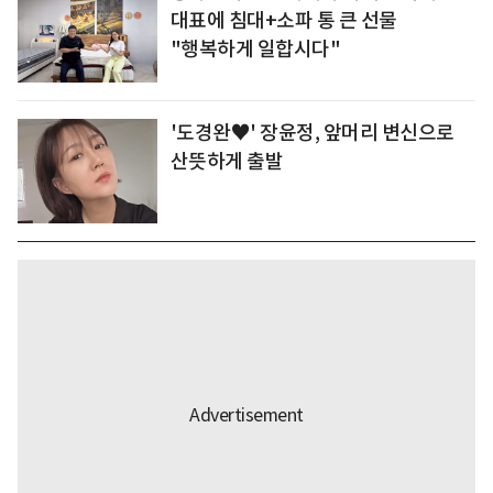
대표에 침대+소파 통 큰 선물
"행복하게 일합시다"
'도경완♥' 장윤정, 앞머리 변신으로
산뜻하게 출발