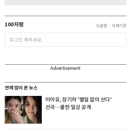
100자평
도움말
삭제기준
연예 많이 본 뉴스
아이유, 장기하 '별일 없이 산다'
선곡…쿨한 일상 공개