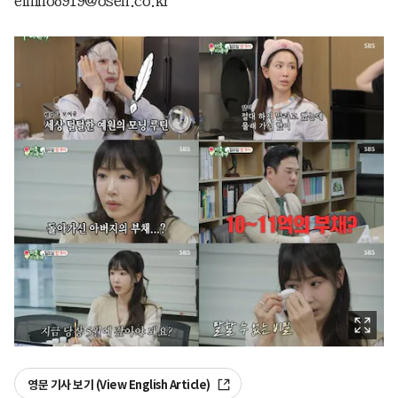
elnino8919@osen.co.kr
영문 기사 보기 (View English Article)