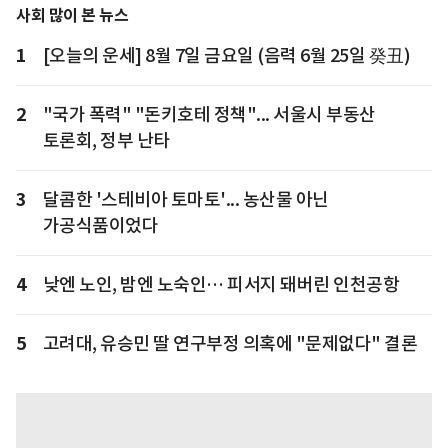
사회 많이 본 뉴스
1
[오늘의 운세] 8월 7일 금요일 (음력 6월 25일 癸丑)
2
"국가 폭력" "돈키호테 정책"... 서울시 부동산
토론회, 정부 난타
3
달콤한 '스테비아 토마토'... 농산물 아닌
가공식품이었다
4
낮엔 노인, 밤엔 노숙인… 피서지 돼버린 인천공항
5
고려대, 유승민 딸 연구부정 의혹에 "문제없다" 결론