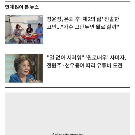
연예 많이 본 뉴스
장윤정, 은퇴 후 '제2의 삶' 진솔한
고민..."가수 그만두면 뭘로 살까"
"일 없어 서러워" '원로배우' 사미자,
전원주·선우용여 따라 유튜버 도전