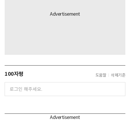
100자평
도움말
삭제기준