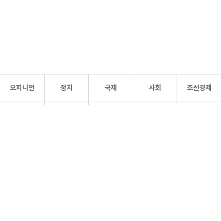
오피니언
정치
국제
사회
조선경제
문화·
조선
스포츠
건강
조선몰
연예
리더스
조선일보 공식 SNS
개인정보처리방침
사이트맵
Copyright 조선일보 All rights reserved. 무단 전재 및 재배포 금지.