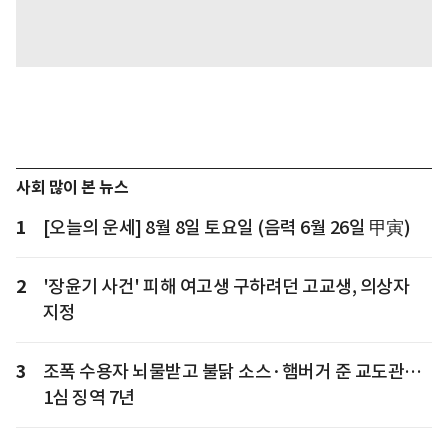
사회 많이 본 뉴스
1
[오늘의 운세] 8월 8일 토요일 (음력 6월 26일 甲寅)
2
'장윤기 사건' 피해 여고생 구하려던 고교생, 의상자
지정
3
조폭 수용자 뇌물받고 불닭 소스·햄버거 준 교도관…
1심 징역 7년