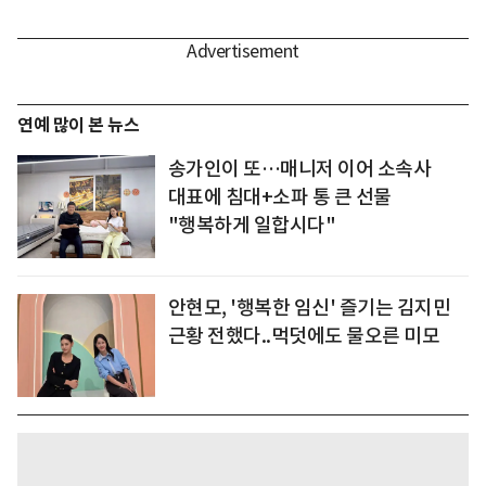
연예 많이 본 뉴스
송가인이 또…매니저 이어 소속사
대표에 침대+소파 통 큰 선물
"행복하게 일합시다"
안현모, '행복한 임신' 즐기는 김지민
근황 전했다..먹덧에도 물오른 미모