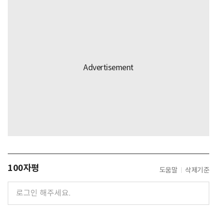
100자평
도움말
삭제기준