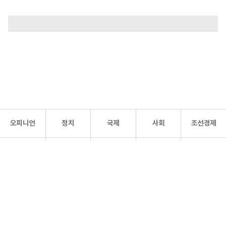
오피니언
정치
국제
사회
조선경제
문화·
조선
스포츠
건강
조선몰
연예
리더스
조선일보 공식 SNS