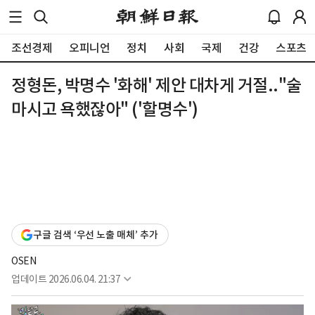
조선경제
오피니언
정치
사회
국제
건강
스포츠
정형돈, 박명수 '화해' 제안 대차게 거절.."술
마시고 욕했잖아" ('할명수')
구글 검색 ‘우선 노출 매체’ 추가
OSEN
업데이트
2026.06.04. 21:37