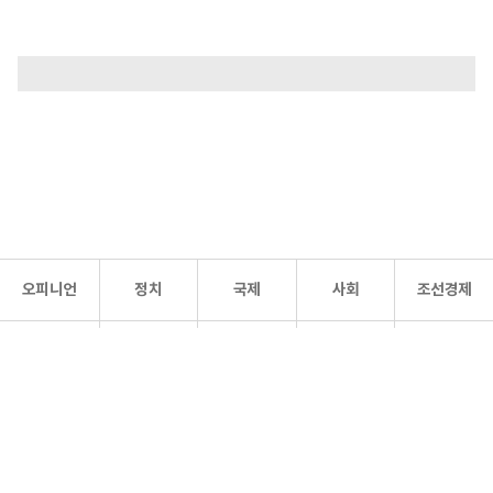
오피니언
정치
국제
사회
조선경제
문화·
조선
스포츠
건강
조선몰
연예
리더스
조선일보 공식 SNS