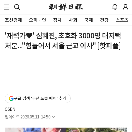
조선경제
오피니언
정치
사회
국제
건강
스포츠
'재력가♥' 심혜진, 초호화 3000평 대저택
처분.."힘들어서 서울 근교 이사" [핫피플]
구글 검색 ‘우선 노출 매체’ 추가
OSEN
업데이트
2026.05.11. 14:50