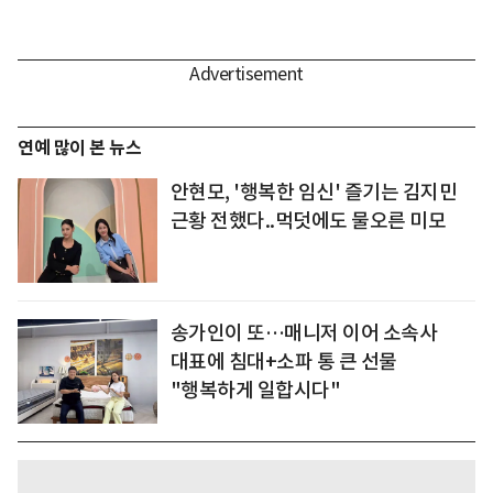
연예 많이 본 뉴스
안현모, '행복한 임신' 즐기는 김지민
근황 전했다..먹덧에도 물오른 미모
송가인이 또…매니저 이어 소속사
대표에 침대+소파 통 큰 선물
"행복하게 일합시다"