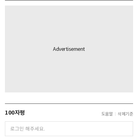
100자평
도움말
삭제기준