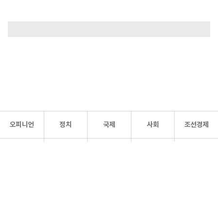
오피니언
정치
국제
사회
조선경제
문화·
조선
스포츠
건강
조선몰
연예
리더스
조선일보 공식 SNS