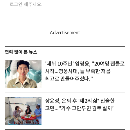
연예 많이 본 뉴스
'데뷔 10주년' 임영웅, "20여명 팬들로
시작...영웅시대, 늘 부족한 저를
최고로 만들어주셨다."
장윤정, 은퇴 후 '제2의 삶' 진솔한
고민..."가수 그만두면 뭘로 살까"