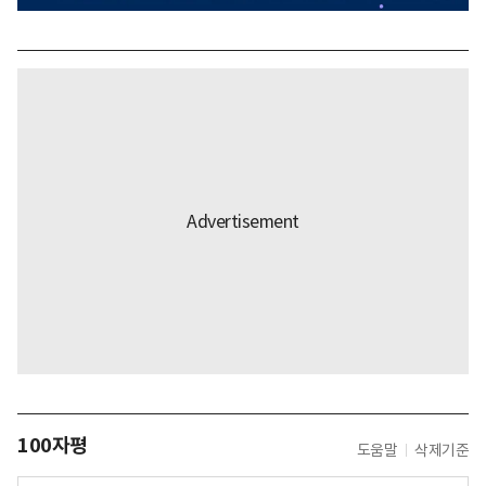
100자평
도움말
삭제기준