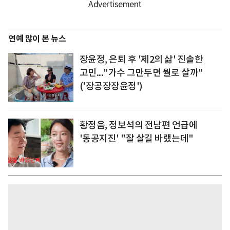
연예 많이 본 뉴스
장윤정, 은퇴 후 '제2의 삶' 진솔한
고민..."가수 그만두면 뭘로 살까"
('장공장장윤정')
황정음, 정보석의 전남편 언급에
'동공지진' "잘 살길 바랬는데"