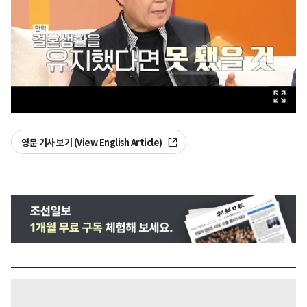
영문 기사 보기 (View English Article)