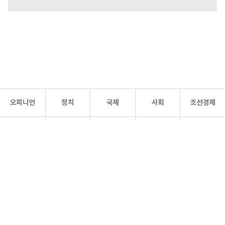
오피니언
정치
국제
사회
조선경제
문화·
조선
스포츠
건강
조선몰
연예
리더스
조선일보 공식 SNS
개인정보처리방침
사이트맵