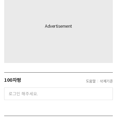
100자평
도움말
삭제기준