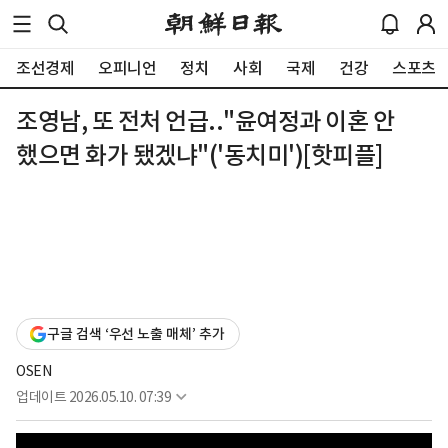
조선경제
오피니언
정치
사회
국제
건강
스포츠
조영남, 또 전처 언급.."윤여정과 이혼 안
했으면 화가 됐겠냐"('동치미')[핫피플]
구글 검색 ‘우선 노출 매체’ 추가
OSEN
업데이트
2026.05.10. 07:39