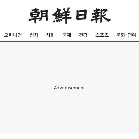
오피니언
정치
사회
국제
건강
스포츠
문화·연예