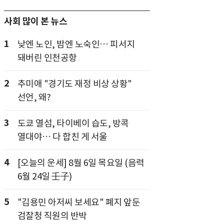
사회 많이 본 뉴스
1
낮엔 노인, 밤엔 노숙인… 피서지
돼버린 인천공항
2
추미애 "경기도 재정 비상 상황"
선언, 왜?
3
도쿄 열섬, 타이베이 습도, 방콕
열대야… 다 합친 게 서울
4
[오늘의 운세] 8월 6일 목요일 (음력
6월 24일 壬子)
5
"김용민 아저씨 보세요" 폐지 앞둔
검찰청 직원의 반박