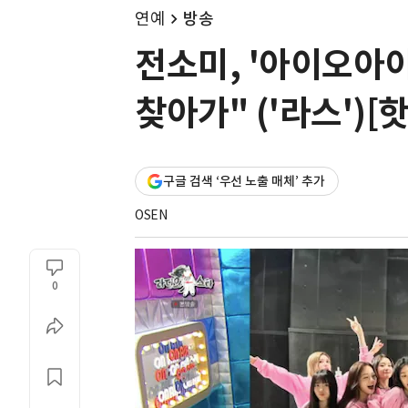
연예
방송
전소미, '아이오아이
찾아가" ('라스')[
구글 검색 ‘우선 노출 매체’ 추가
OSEN
0