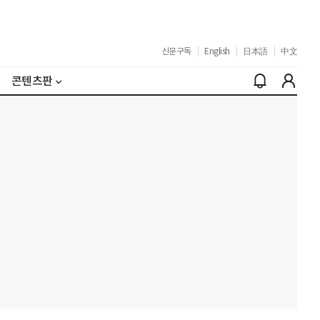
신문구독
|
English
|
日本語
|
中文
콘텐츠판