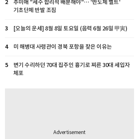
2
추미애 "세수 합리적 배분해야"… '반도체 벨트'
기초단체 반발 조짐
3
[오늘의 운세] 8월 8일 토요일 (음력 6월 26일 甲寅)
4
미 해병대 사령관이 경북 포항을 찾은 이유는
5
변기 수리하던 70대 집주인 흉기로 찌른 30대 세입자
체포