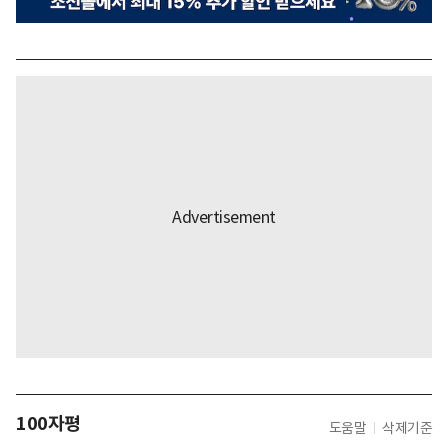
100자평
도움말
삭제기준