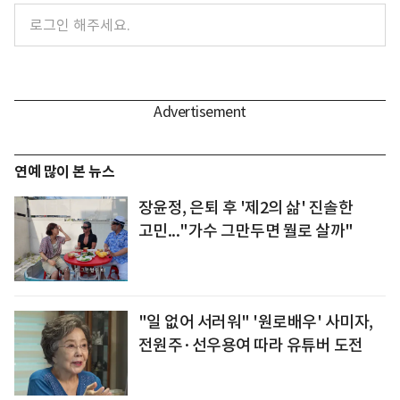
연예 많이 본 뉴스
장윤정, 은퇴 후 '제2의 삶' 진솔한
고민..."가수 그만두면 뭘로 살까"
"일 없어 서러워" '원로배우' 사미자,
전원주·선우용여 따라 유튜버 도전