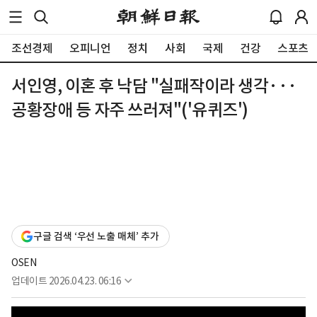
조선경제
오피니언
정치
사회
국제
건강
스포츠
서인영, 이혼 후 낙담 "실패작이라 생각···
공황장애 등 자주 쓰러져"('유퀴즈')
구글 검색 ‘우선 노출 매체’ 추가
OSEN
업데이트
2026.04.23. 06:16