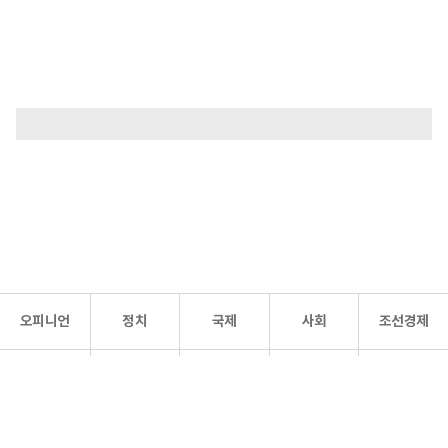
오피니언
정치
국제
사회
조선경제
문화·
조선
스포츠
건강
조선몰
연예
리더스
조선일보 공식 SNS