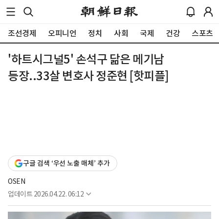
조선경제
오피니언
정치
사회
국제
건강
스포츠
'하트시그널5' 손석구 닮은 메기남
등장..33살 변호사 정준현 [핫피플]
구글 검색 ‘우선 노출 매체’ 추가
OSEN
업데이트
2026.04.22. 06:12