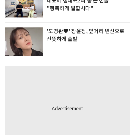
대표에 침대+소파 통 큰 선물
"행복하게 일합시다"
'도경완♥' 장윤정, 앞머리 변신으로
산뜻하게 출발