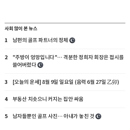
사회 많이 본 뉴스
1
남편의 골프 파트너의 정체
2
"주방이 엉망입니다"… 격분한 정희자 회장은 접시를
쓸어버렸다
3
[오늘의 운세] 8월 9일 일요일 (음력 6월 27일 乙卯)
4
부동산 치솟으니 커지는 집안 싸움
5
남자들뿐인 골프 사진… 아내가 놓친 것