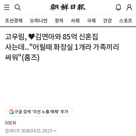
조선경제
오피니언
정치
사회
국제
건강
스포츠
고우림, ♥김연아와 85억 신혼집
사는데.."어릴때 화장실 1개라 가족끼리
싸워"(홈즈)
구글 검색 ‘우선 노출 매체’ 추가
OSEN
업데이트
2026.04.15. 19:23