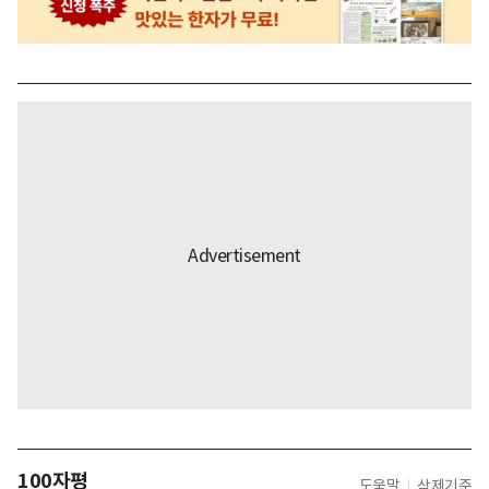
100자평
도움말
삭제기준