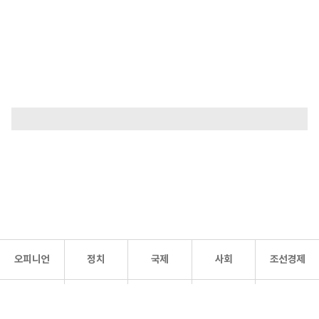
오피니언
정치
국제
사회
조선경제
문화·
조선
스포츠
건강
조선몰
연예
리더스