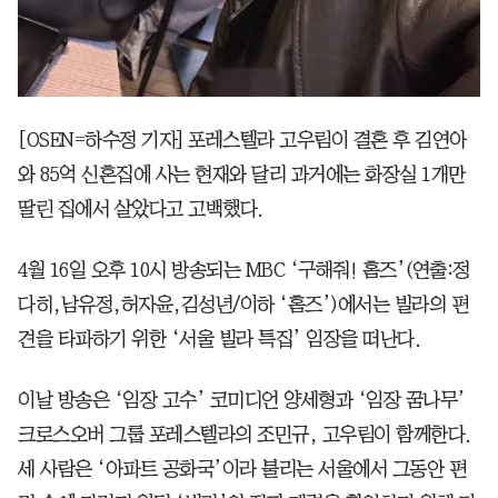
[OSEN=하수정 기자] 포레스텔라 고우림이 결혼 후 김연아
와 85억 신혼집에 사는 현재와 달리 과거에는 화장실 1개만
딸린 집에서 살았다고 고백했다.
4월 16일 오후 10시 방송되는 MBC ‘구해줘! 홈즈’(연출:정
다히,남유정,허자윤,김성년/이하 ‘홈즈’)에서는 빌라의 편
견을 타파하기 위한 ‘서울 빌라 특집’ 임장을 떠난다.
이날 방송은 ‘임장 고수’ 코미디언 양세형과 ‘임장 꿈나무’
크로스오버 그룹 포레스텔라의 조민규, 고우림이 함께한다.
세 사람은 ‘아파트 공화국’이라 불리는 서울에서 그동안 편