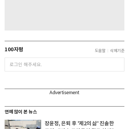
100자평
도움말
삭제기준
연예 많이 본 뉴스
장윤정, 은퇴 후 '제2의 삶' 진솔한