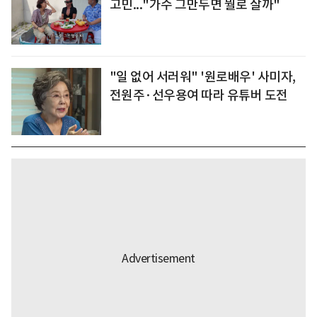
고민..."가수 그만두면 뭘로 살까"
"일 없어 서러워" '원로배우' 사미자,
전원주·선우용여 따라 유튜버 도전