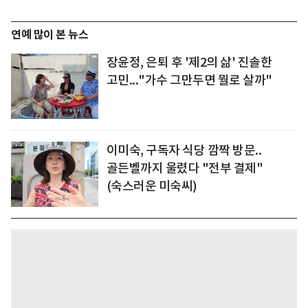
연예 많이 본 뉴스
장윤정, 은퇴 후 '제2의 삶' 진솔한
고민..."가수 그만두면 뭘로 살까"
이미숙, 구독자 식당 깜짝 방문..
골든벨까지 울렸다 "전부 결제"
(숙스러운 미숙씨)