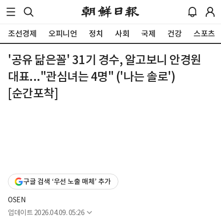
조선경제
오피니언
정치
사회
국제
건강
스포츠
'공유 닮은꼴' 31기 경수, 알고보니 안경원
대표..."관심녀는 4명" ('나는 솔로')
[순간포착]
구글 검색 ‘우선 노출 매체’ 추가
OSEN
업데이트
2026.04.09. 05:26