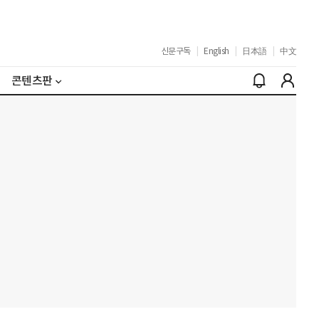
신문구독
|
English
|
日本語
|
中文
콘텐츠판