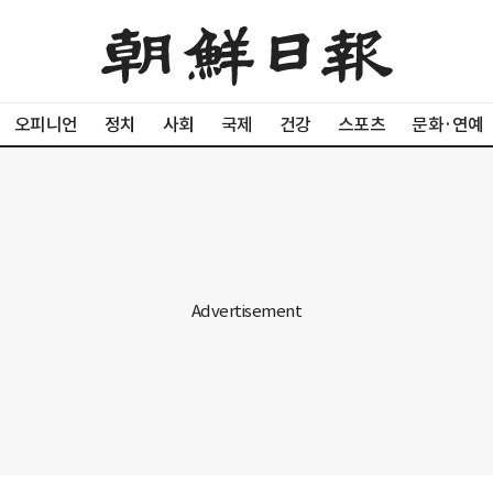
오피니언
정치
사회
국제
건강
스포츠
문화·연예