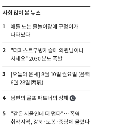
사회 많이 본 뉴스
1
애들 노는 물놀이장에 구렁이가
나타났다
2
"더퍼스트무빙캐슬에 의원님이나
사세요" 2030 분노 폭발
3
[오늘의 운세] 8월 10일 월요일 (음력
6월 28일 丙辰)
4
남편의 골프 파트너의 정체
5
"같은 서울인데 더 덥다"… 폭염
취약지역, 강북·도봉·중랑에 몰렸다