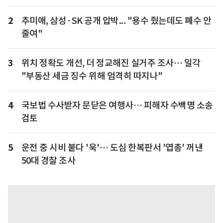
2
추미애, 삼성·SK 공개 압박... "용수 줬는데도 폐수 안
줄여"
3
위치 정확도 개선, 더 정교해진 실거주 조사… 일각
"부동산 세금 징수 위해 엄격히 따지나"
4
국보법 수사받자 문닫은 여행사… 피해자 수백명 소송
검토
5
운전 중 시비 붙다 '욱'… 도심 한복판서 '엽총' 꺼낸
50대 경찰 조사