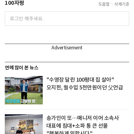
100자평
도움말
삭제기준
연예 많이 본 뉴스
"수영장 달린 100평대 집 살아"
오지헌, 월수입 5천만원이던 父언급
송가인이 또…매니저 이어 소속사
대표에 침대+소파 통 큰 선물
"행복하게 일합시다"