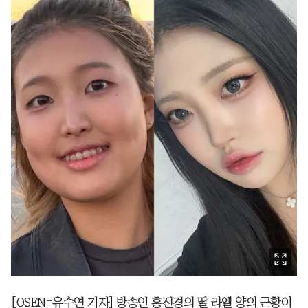
[OSEN=유수연 기자] 방송인 홍진경의 딸 라엘 양의 근황이