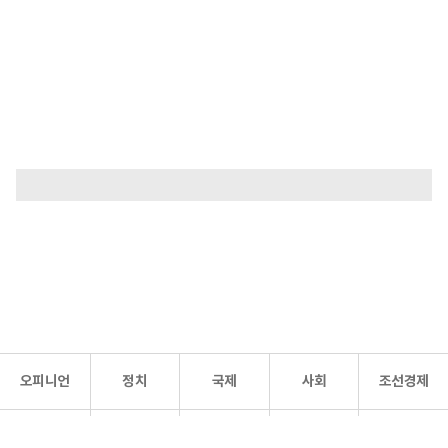
오피니언
정치
국제
사회
조선경제
문화·
조선
스포츠
건강
조선몰
연예
리더스