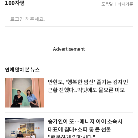
100자평
도움말
삭제기준
연예 많이 본 뉴스
안현모, '행복한 임신' 즐기는 김지민
근황 전했다..먹덧에도 물오른 미모
송가인이 또…매니저 이어 소속사
대표에 침대+소파 통 큰 선물
"행복하게 일합시다"