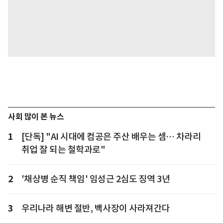
사회 많이 본 뉴스
1
[단독] "AI 시대에 컴공은 주산 배우는 셈… 차라리
취업 잘 되는 철학과로"
2
'채상병 순직 책임' 임성근 2심도 징역 3년
3
우리나라 해변 절반, 백사장이 사라져간다