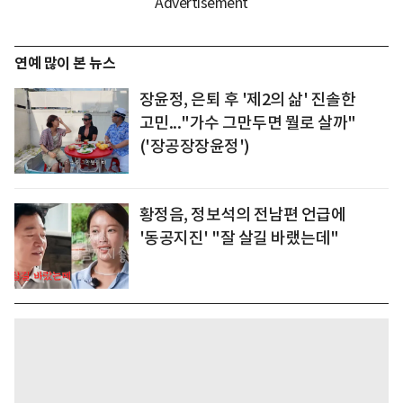
연예 많이 본 뉴스
장윤정, 은퇴 후 '제2의 삶' 진솔한
고민..."가수 그만두면 뭘로 살까"
('장공장장윤정')
황정음, 정보석의 전남편 언급에
'동공지진' "잘 살길 바랬는데"