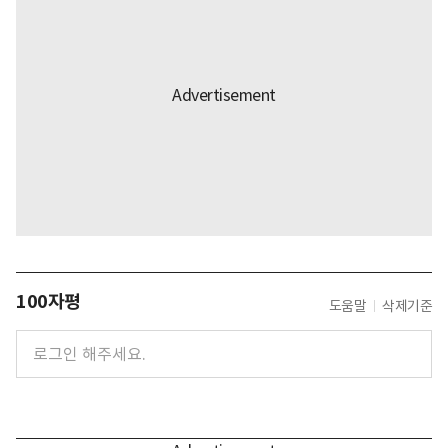
100자평
도움말
삭제기준