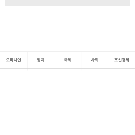
오피니언
정치
국제
사회
조선경제
문화·
조선
스포츠
건강
조선몰
연예
리더스
조선일보 공식 SNS
개인정보처리방침
사이트맵