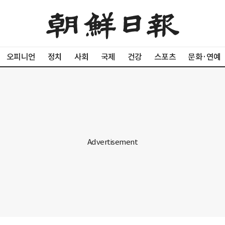
오피니언
정치
사회
국제
건강
스포츠
문화·연예