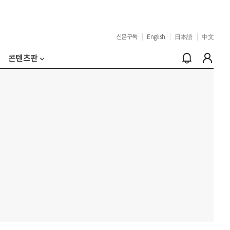
신문구독
|
English
|
日本語
|
中文
콘텐츠판