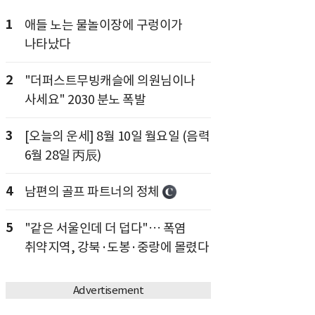
1
애들 노는 물놀이장에 구렁이가
나타났다
2
"더퍼스트무빙캐슬에 의원님이나
사세요" 2030 분노 폭발
3
[오늘의 운세] 8월 10일 월요일 (음력
6월 28일 丙辰)
4
남편의 골프 파트너의 정체
5
"같은 서울인데 더 덥다"… 폭염
취약지역, 강북·도봉·중랑에 몰렸다