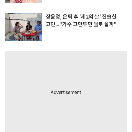
장윤정, 은퇴 후 '제2의 삶' 진솔한
고민..."가수 그만두면 뭘로 살까"