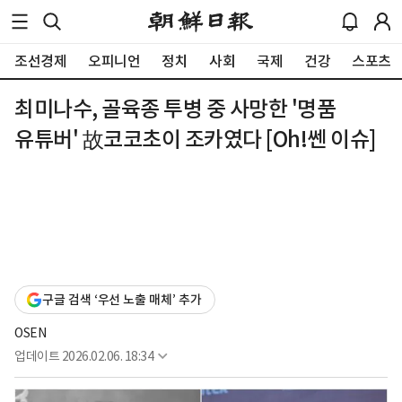
조선경제
오피니언
정치
사회
국제
건강
스포츠
최미나수, 골육종 투병 중 사망한 '명품
유튜버' 故코코초이 조카였다 [Oh!쎈 이슈]
구글 검색 ‘우선 노출 매체’ 추가
OSEN
업데이트
2026.02.06. 18:34