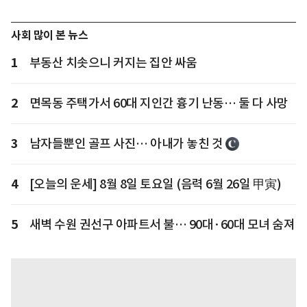
사회 많이 본 뉴스
1
부동산 치솟으니 커지는 집안 싸움
2
면목동 주택가서 60대 지인간 흉기 난동… 둘 다 사망
3
남자들뿐인 골프 사진… 아내가 놓친 것
4
[오늘의 운세] 8월 8일 토요일 (음력 6월 26일 甲寅)
5
새벽 수원 권선구 아파트서 불… 90대·60대 모녀 숨져