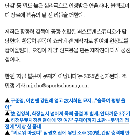
난감' 등 밀도 높은 심리극으로 인정받은 연출자다. 블랙코미
디 장르에 특유의 날 선 리듬을 더한다.
제작은 황동혁 감독이 공동 설립한 퍼스트맨 스튜디오가 담
당한다. 황동혁 감독이 쇼러너 겸 제작자로 참여해 완성도를
끌어올린다. '오징어 게임' 신드롬을 만든 제작진이 다시 뭉친
셈이다.
한편 '지금 불륜이 문제가 아닙니다'는 2026년 공개된다. 조
민정 기자 mj.cho@sportschosun.com
▲
구준엽, 이번엔 강원래 업고 故서희원 묘지...“숨죽여 펑펑 울
어”
▲
故 김영희, 화장실서 넘어져 목뼈 골절 후 별세..안타까운 3주기
▲
하정우♥차정원 열애에 '전 여친' 구재이까지 소환…뜻밖의 접
점에 “세상 참 좁네
▲
“외로워 마셨다” 심권호 집에 쌓인 소주 300병..간암 충격에 안