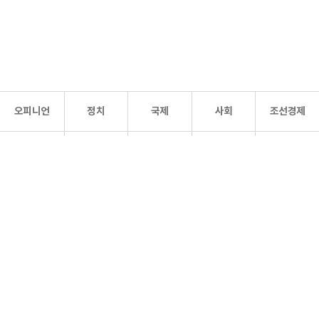
오피니언
정치
국제
사회
조선경제
문화·
조선
스포츠
건강
조선몰
연예
리더스
조선일보 공식 SNS
개인정보처리방침
사이트맵
Copyright 조선일보 All rights reserved. 무단 전재 및 재배포 금지.