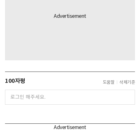
100자평
도움말
삭제기준