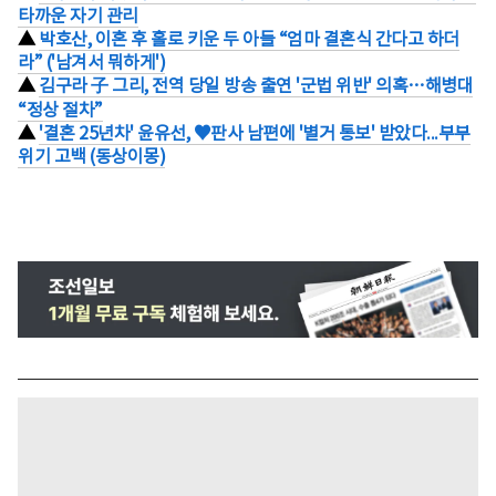
타까운 자기 관리
▲
박호산, 이혼 후 홀로 키운 두 아들 “엄마 결혼식 간다고 하더
라” ('남겨서 뭐하게')
▲
김구라 子 그리, 전역 당일 방송 출연 '군법 위반' 의혹…해병대
“정상 절차”
▲
'결혼 25년차' 윤유선, ♥판사 남편에 '별거 통보' 받았다...부부
위기 고백 (동상이몽)