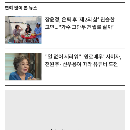
연예 많이 본 뉴스
장윤정, 은퇴 후 '제2의 삶' 진솔한
고민..."가수 그만두면 뭘로 살까"
"일 없어 서러워" '원로배우' 사미자,
전원주·선우용여 따라 유튜버 도전