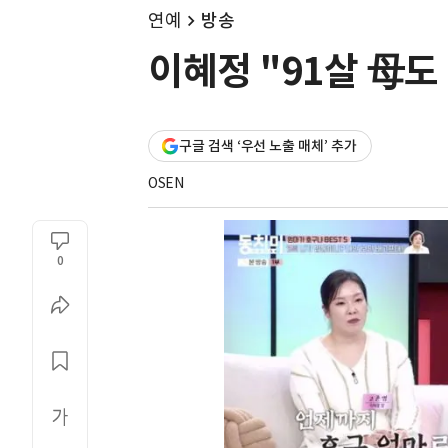
연예
방송
이혜정 "91살 母도
구글 검색 ‘우선 노출 매체’ 추가
OSEN
0