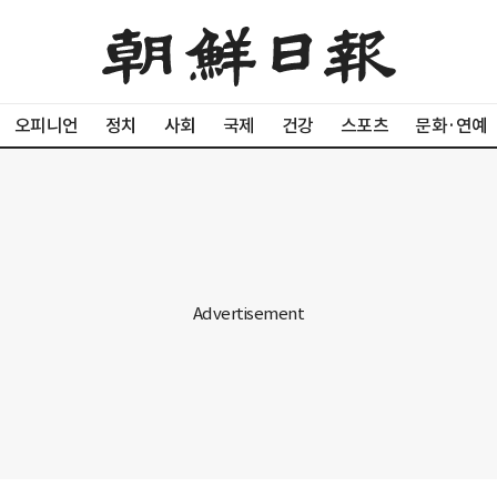
오피니언
정치
사회
국제
건강
스포츠
문화·연예