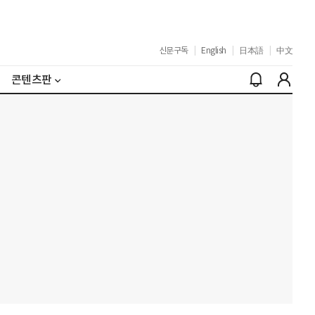
신문구독
|
English
|
日本語
|
中文
콘텐츠판