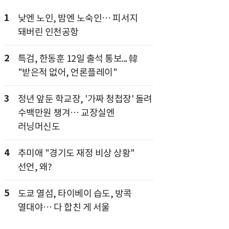
1
낮엔 노인, 밤엔 노숙인… 피서지
돼버린 인천공항
2
특검, 한동훈 12일 출석 통보... 韓
"받은적 없어, 언론플레이"
3
정년 앞둔 학교장, '가짜 청첩장' 돌려
수백만원 챙겨… 교장실엔
러닝머신도
4
추미애 "경기도 재정 비상 상황"
선언, 왜?
5
도쿄 열섬, 타이베이 습도, 방콕
열대야… 다 합친 게 서울