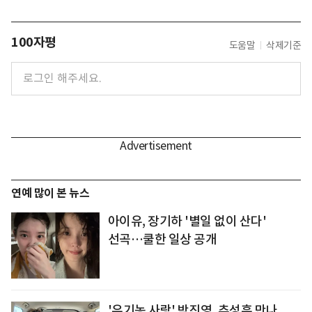
100자평
도움말
삭제기준
연예 많이 본 뉴스
아이유, 장기하 '별일 없이 산다'
선곡…쿨한 일상 공개
'유기농 사랑' 박진영, 추성훈 만나