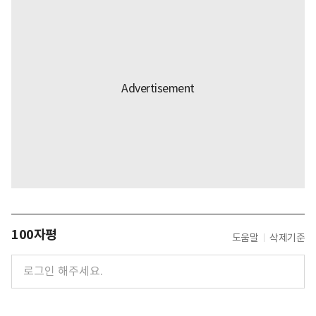
100자평
도움말
삭제기준