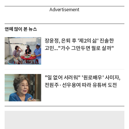
연예 많이 본 뉴스
장윤정, 은퇴 후 '제2의 삶' 진솔한
고민..."가수 그만두면 뭘로 살까"
"일 없어 서러워" '원로배우' 사미자,
전원주·선우용여 따라 유튜버 도전