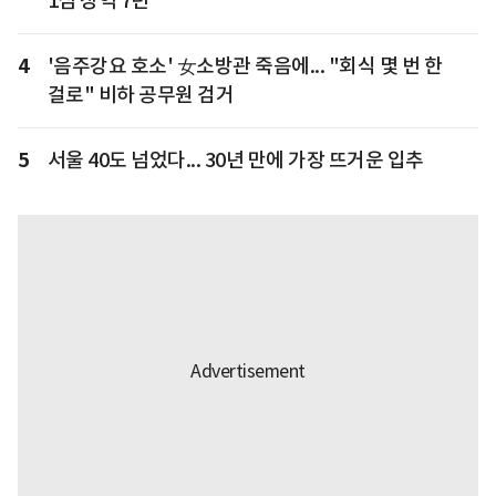
1심 징역 7년
4
'음주강요 호소' 女소방관 죽음에... "회식 몇 번 한
걸로" 비하 공무원 검거
5
서울 40도 넘었다... 30년 만에 가장 뜨거운 입추