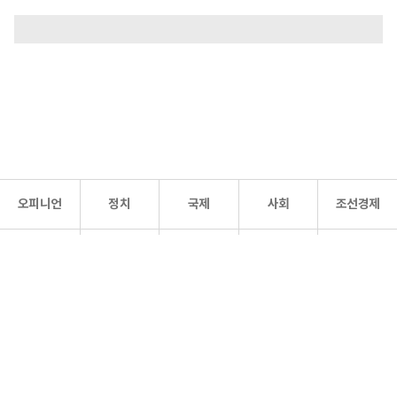
오피니언
정치
국제
사회
조선경제
문화·
조선
스포츠
건강
조선몰
연예
리더스
조선일보 공식 SNS
개인정보처리방침
사이트맵