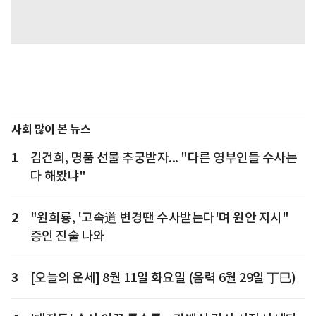
사회 많이 본 뉴스
1
김건희, 명품 선물 추궁받자... "다른 영부인들 수사는
다 해봤냐"
2
"원희룡, '고속道 변경땐 수사받는다'며 원안 지시"
증인 진술 나와
3
[오늘의 운세] 8월 11일 화요일 (음력 6월 29일 丁巳)