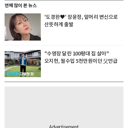
연예 많이 본 뉴스
'도경완♥' 장윤정, 앞머리 변신으로
산뜻하게 출발
"수영장 달린 100평대 집 살아"
오지헌, 월수입 5천만원이던 父언급