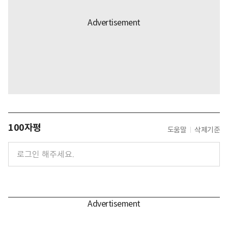
100자평
도움말
삭제기준