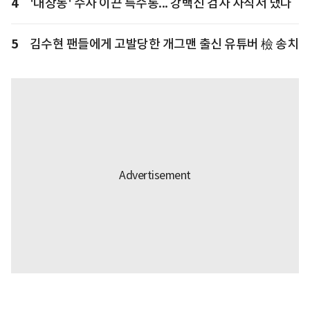
4
'대장동' 수사 이끈 특수통... 강백신 검사 사직서 냈다
5
김수현 팬들에게 고발당한 개그맨 출신 유튜버 檢 송치