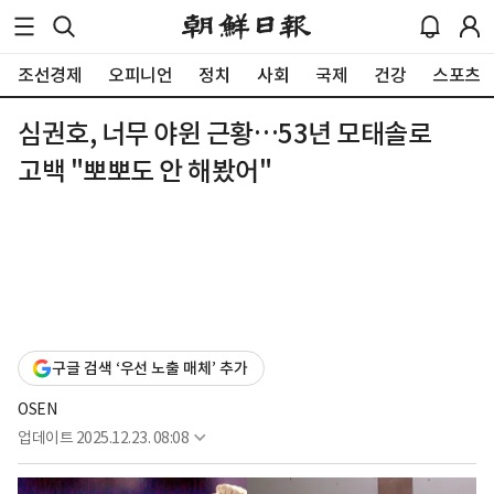
조선경제
오피니언
정치
사회
국제
건강
스포츠
심권호, 너무 야윈 근황…53년 모태솔로
고백 "뽀뽀도 안 해봤어"
구글 검색 ‘우선 노출 매체’ 추가
OSEN
업데이트
2025.12.23. 08:08