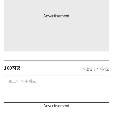
100자평
도움말
삭제기준