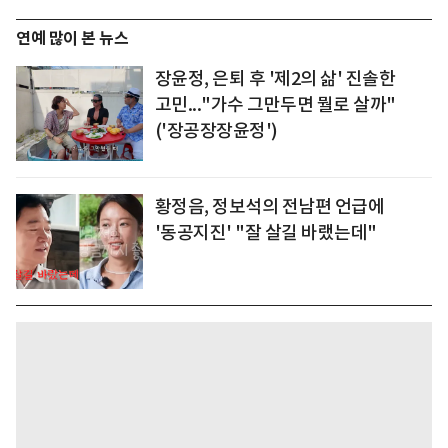
연예 많이 본 뉴스
장윤정, 은퇴 후 '제2의 삶' 진솔한
고민..."가수 그만두면 뭘로 살까"
('장공장장윤정')
황정음, 정보석의 전남편 언급에
'동공지진' "잘 살길 바랬는데"