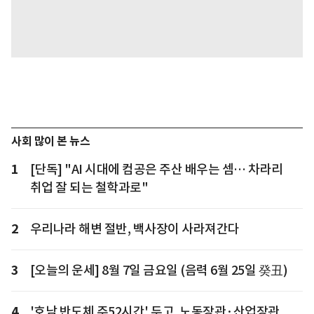
사회 많이 본 뉴스
1
[단독] "AI 시대에 컴공은 주산 배우는 셈… 차라리
취업 잘 되는 철학과로"
2
우리나라 해변 절반, 백사장이 사라져간다
3
[오늘의 운세] 8월 7일 금요일 (음력 6월 25일 癸丑)
4
'호남 반도체 주52시간' 두고, 노동장관·산업장관