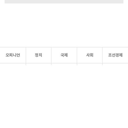
오피니언
정치
국제
사회
조선경제
문화·
조선
스포츠
건강
조선몰
연예
리더스
조선일보 공식 SNS
개인정보처리방침
사이트맵
Copyright 조선일보 All rights reserved. 무단 전재 및 재배포 금지.