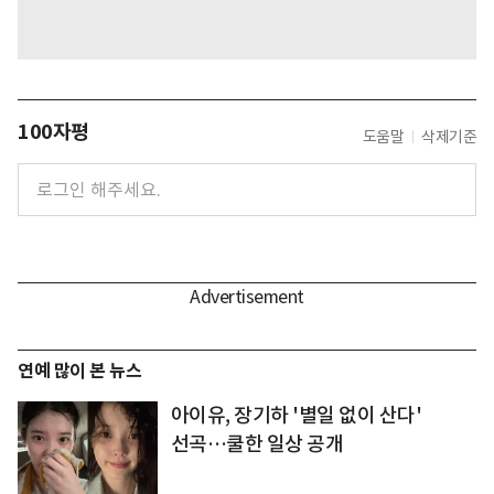
100자평
도움말
삭제기준
연예 많이 본 뉴스
아이유, 장기하 '별일 없이 산다'
선곡…쿨한 일상 공개