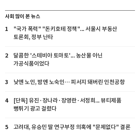
사회 많이 본 뉴스
1
"국가 폭력" "돈키호테 정책"... 서울시 부동산
토론회, 정부 난타
2
달콤한 '스테비아 토마토'... 농산물 아닌
가공식품이었다
3
낮엔 노인, 밤엔 노숙인… 피서지 돼버린 인천공항
4
[단독] 유진·장나라·장영란·서정희... 뷰티제품
뻥튀기 광고 걸렸다
5
고려대, 유승민 딸 연구부정 의혹에 "문제없다" 결론