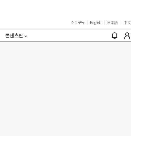
신문구독
|
English
|
日本語
|
中文
콘텐츠판