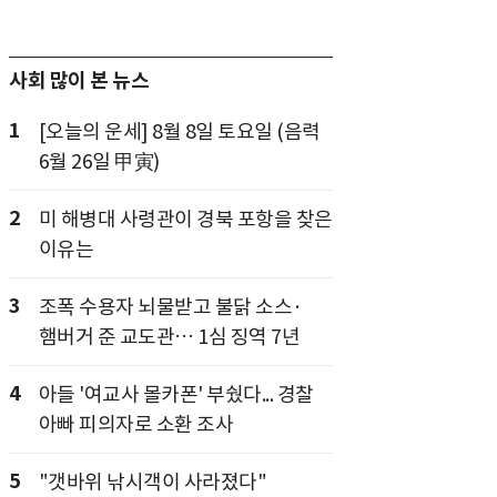
사회 많이 본 뉴스
1
[오늘의 운세] 8월 8일 토요일 (음력
6월 26일 甲寅)
2
미 해병대 사령관이 경북 포항을 찾은
이유는
3
조폭 수용자 뇌물받고 불닭 소스·
햄버거 준 교도관… 1심 징역 7년
4
아들 '여교사 몰카폰' 부쉈다... 경찰
아빠 피의자로 소환 조사
5
"갯바위 낚시객이 사라졌다"