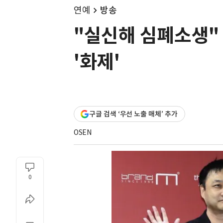
연예
방송
"실신해 심폐소생" 
'화제'
구글 검색 ‘우선 노출 매체’ 추가
OSEN
0