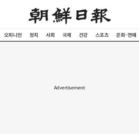
오피니언
정치
사회
국제
건강
스포츠
문화·연예