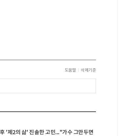
도움말
삭제기준
후 '제2의 삶' 진솔한 고민..."가수 그만두면