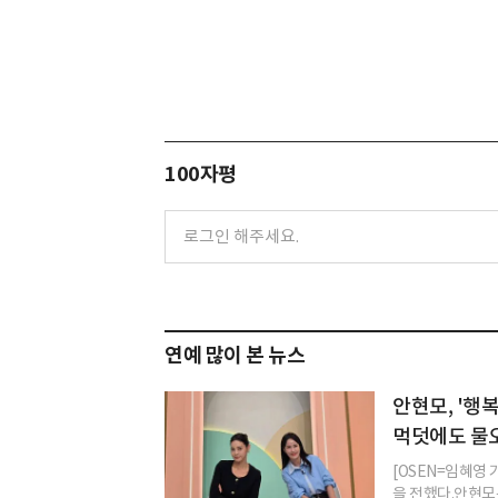
100자평
연예 많이 본 뉴스
안현모, '행
먹덧에도 물
[OSEN=임혜영
을 전했다.안현모는