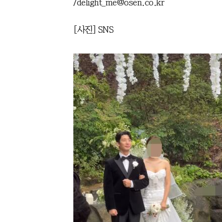
/delight_me@osen.co.kr
[사진] SNS