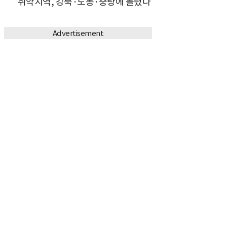
취약지역, 강북·도봉·중랑에 몰렸다