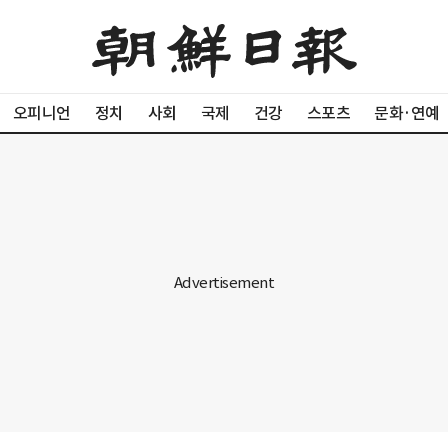
오피니언
정치
사회
국제
건강
스포츠
문화·연예