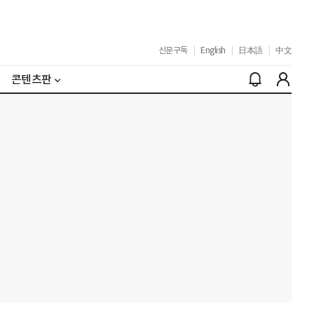
신문구독
|
English
|
日本語
|
中文
콘텐츠판