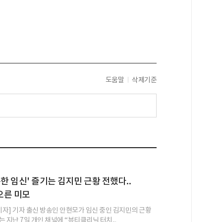
도움말
삭제기준
복한 임신' 즐기는 김지민 근황 전했다..
오른 미모
 기자] 기자 출신 방송인 안현모가 임신 중인 김지민의 근황
 지난 7일 개인 채널에 “뷰티클리닉 터치...