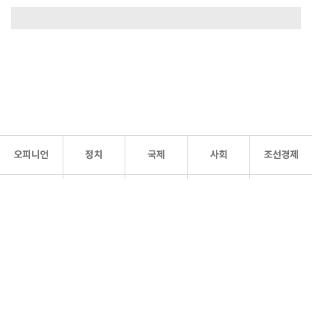
오피니언
정치
국제
사회
조선경제
문화·
조선
스포츠
건강
조선몰
연예
리더스
조선일보 공식 SNS
개인정보처리방침
사이트맵