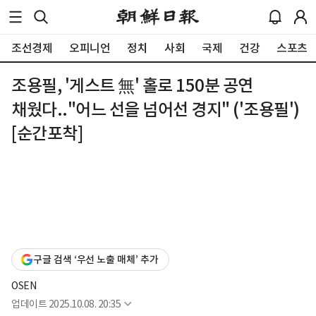
조선경제
오피니언
정치
사회
국제
건강
스포츠
조용필, '게스트 無' 홀로 150분 공연
채웠다.."어느 선을 넘어선 경지" ('조용필')
[순간포착]
구글 검색 ‘우선 노출 매체’ 추가
OSEN
업데이트
2025.10.08. 20:35