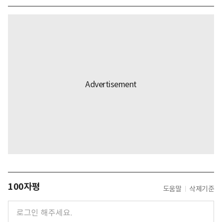
100자평
도움말
삭제기준