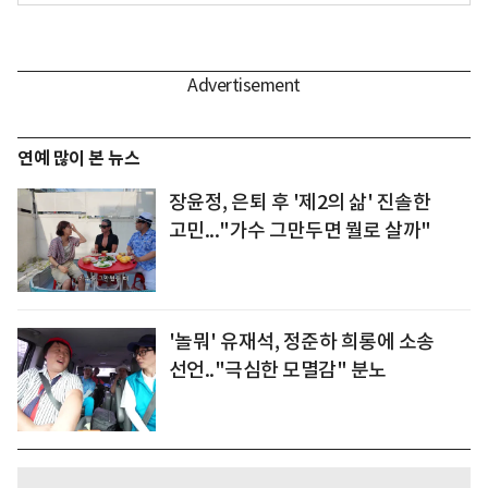
연예 많이 본 뉴스
장윤정, 은퇴 후 '제2의 삶' 진솔한
고민..."가수 그만두면 뭘로 살까"
'놀뭐' 유재석, 정준하 희롱에 소송
선언.."극심한 모멸감" 분노