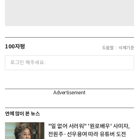
100자평
도움말
삭제기준
연예 많이 본 뉴스
"일 없어 서러워" '원로배우' 사미자,
전원주·선우용여 따라 유튜버 도전