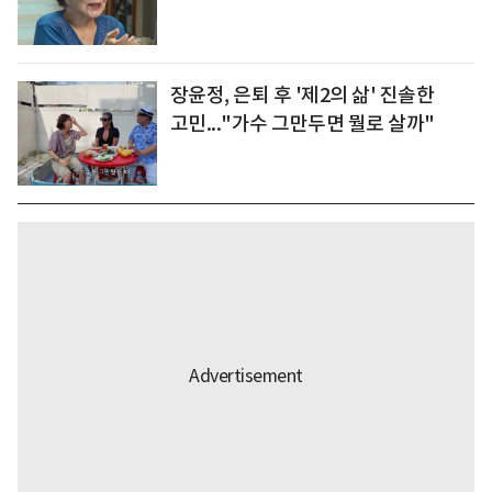
장윤정, 은퇴 후 '제2의 삶' 진솔한
고민..."가수 그만두면 뭘로 살까"