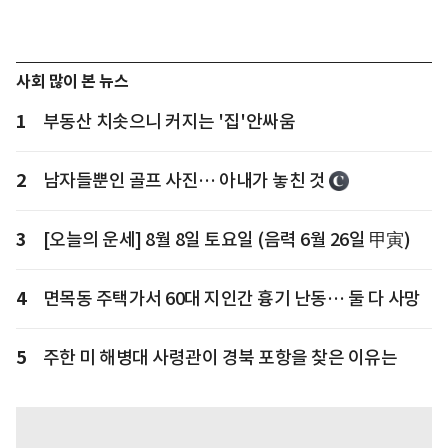
사회 많이 본 뉴스
1
부동산 치솟으니 커지는 '집'안싸움
2
남자들뿐인 골프 사진… 아내가 놓친 것
3
[오늘의 운세] 8월 8일 토요일 (음력 6월 26일 甲寅)
4
면목동 주택가서 60대 지인간 흉기 난동… 둘 다 사망
5
주한 미 해병대 사령관이 경북 포항을 찾은 이유는