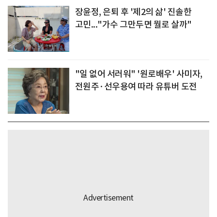
장윤정, 은퇴 후 '제2의 삶' 진솔한
고민..."가수 그만두면 뭘로 살까"
"일 없어 서러워" '원로배우' 사미자,
전원주·선우용여 따라 유튜버 도전