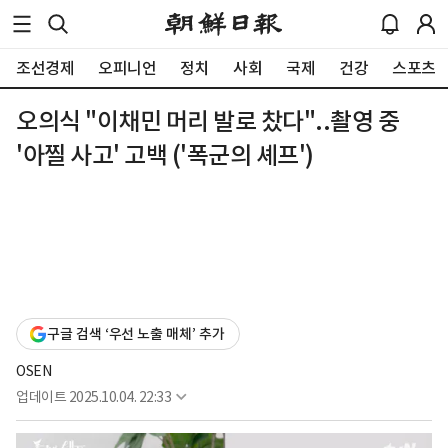
조선경제
오피니언
정치
사회
국제
건강
스포츠
오의식 "이채민 머리 발로 찼다"..촬영 중
'아찔 사고' 고백 ('폭군의 셰프')
구글 검색 ‘우선 노출 매체’ 추가
OSEN
업데이트
2025.10.04. 22:33