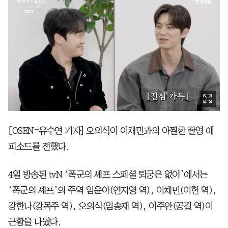
[OSEN=유수연 기자] 오의식이 이채민과의 아찔한 촬영 에
피소드를 전했다.
4일 방송된 tvN ‘폭군의 셰프 스페셜 퇴궁은 없어’에서는
‘폭군의 셰프’의 주역 임윤아(연지영 역), 이채민(이헌 역),
강한나(강목주 역), 오의식(임송재 역), 이주안(공길 역)이
근황을 나눴다.